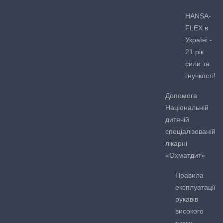
HANSA-
FLEX в
Україні -
21 рік
сили та
гнучкості!
Допомога
Національній
дитячій
спеціалізованій
лікарні
«Охматдит»
Правила
експлуатації
рукавів
високого
тиску