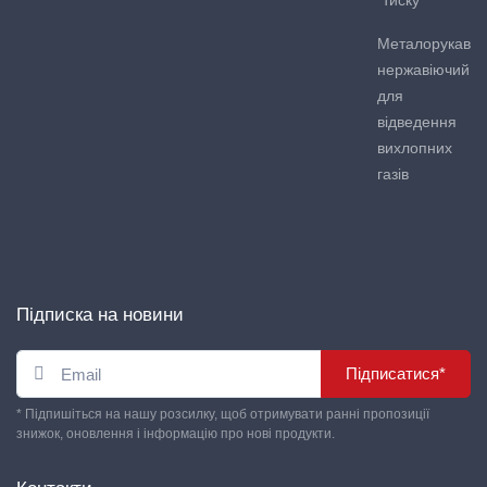
Металорукав
нержавіючий
для
відведення
вихлопних
газів
Підписка на новини
Підписатися*
* Підпишіться на нашу розсилку, щоб отримувати ранні пропозиції
знижок, оновлення і інформацію про нові продукти.