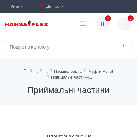
Київ
Дніпро
?
0
Промисловість
Муфти Perrot
Приймальні частини
Приймальні частини
Шлангові з'єднання