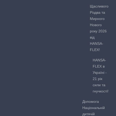
Щасливого
Різдва та
Мирного
Нового
року 2026
від
HANSA-
FLEX!
HANSA-
FLEX в
Україні -
21 рік
сили та
гнучкості!
Допомога
Національній
дитячій