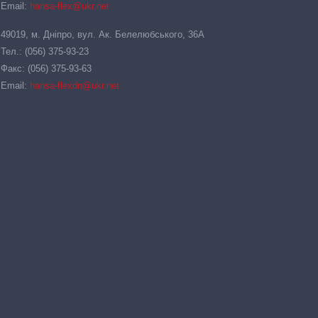
Email:
hansa-flex@ukr.net
49019, м. Дніпро, вул. Ак. Белелюбського, 36А
Тел.: (056) 375-93-23
Факс: (056) 375-93-63
Email:
hansa-flexdn@ukr.net