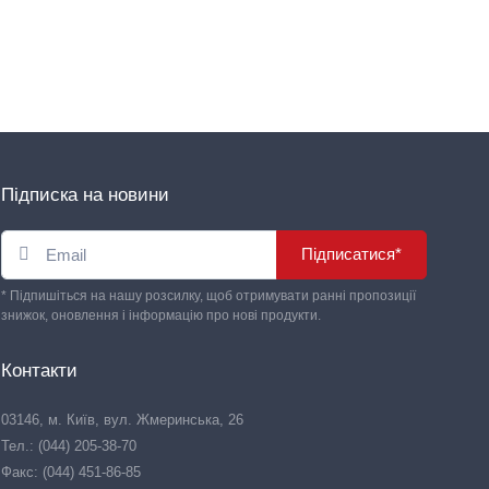
Підписка на новини
Підписатися*
* Підпишіться на нашу розсилку, щоб отримувати ранні пропозиції
знижок, оновлення і інформацію про нові продукти.
Контакти
03146, м. Київ, вул. Жмеринська, 26
Тел.: (044) 205-38-70
Факс: (044) 451-86-85