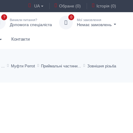
UA
Обране (0)
Історія (0)
?
0
Виникли питання?
Мої замовлення
Допомога спеціаліста
Немає замовлень
Контакти
Муфти Perrot
Приймальні частини
Зовнішня різьба