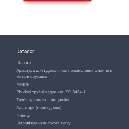
Каталог
Шланги
Арматура для гідравлічних промислових шлангів и
металлорукавов
Муфти
Різьбові трубні з'єднання ISO 8434-1
Труби гідравлічні прецизійні
Адаптери (перехідники)
Фланці
Шарові крани високого тиску