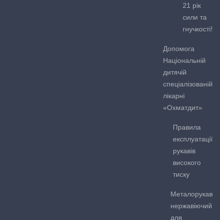
21 рік
сили та
гнучкості!
Допомога
Національній
дитячій
спеціалізованій
лікарні
«Охматдит»
Правила
експлуатації
рукавів
високого
тиску
Металорукав
нержавіючий
для