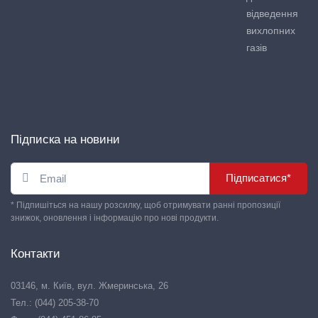
відведення
вихлопних
газів
Підписка на новини
Підписатися*
* Підпишіться на нашу розсилку, щоб отримувати ранні пропозиції
знижок, оновлення і інформацію про нові продукти.
Контакти
03146, м. Київ, вул. Жмеринська, 26
Тел.: (044) 205-38-70