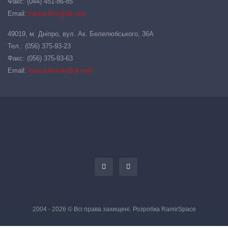
Факс: (044) 451-86-85
Email:
hansa-flex@ukr.net
49019, м. Дніпро, вул. Ак. Белелюбського, 36А
Тел.: (056) 375-93-23
Факс: (056) 375-93-63
Email:
hansa-flexdn@ukr.net
2004 - 2026 © Всі права захищені. Розробка
RamirSpace