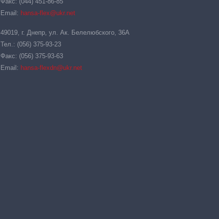
Факс: (044) 451-86-85
Email:
hansa-flex@ukr.net
49019, г. Днепр, ул. Ак. Белелюбского, 36А
Тел.: (056) 375-93-23
Факс: (056) 375-93-63
Email:
hansa-flexdn@ukr.net