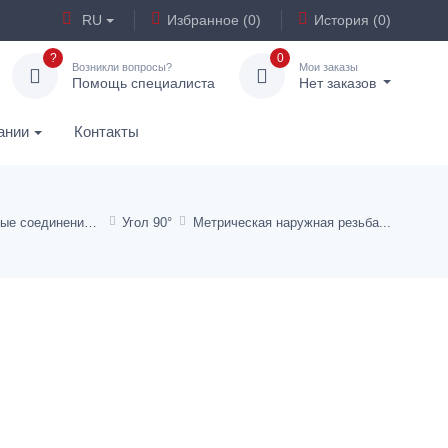
RU
Избранное (0)
История (0)
?
0
Возникли вопросы?
Мои заказы
Помощь специалиста
Нет заказов
ании
Контакты
Откидные трубные соединения
Угол 90°
Метрическая наружная резьба