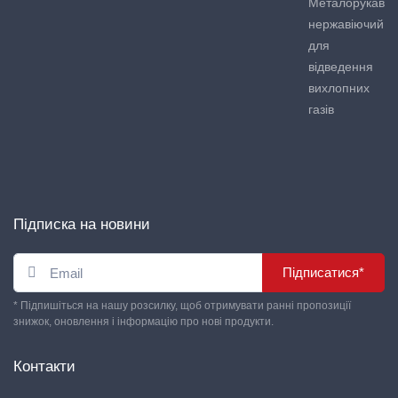
Металорукав
нержавіючий
для
відведення
вихлопних
газів
Підписка на новини
Підписатися*
* Підпишіться на нашу розсилку, щоб отримувати ранні пропозиції
знижок, оновлення і інформацію про нові продукти.
Контакти