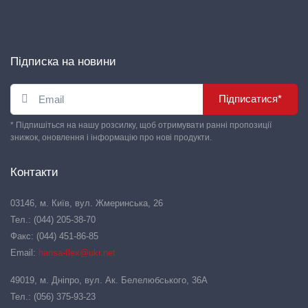
Підписка на новини
Підписатися*
* Підпишіться на нашу розсилку, щоб отримувати ранні пропозиції
знижок, оновлення і інформацію про нові продукти.
Контакти
03146, м. Київ, вул. Жмеринська, 26
Тел.: (044) 205-38-70
Факс: (044) 451-86-85
Email:
hansa-flex@ukr.net
49019, м. Дніпро, вул. Ак. Белелюбського, 36А
Тел.: (056) 375-93-23