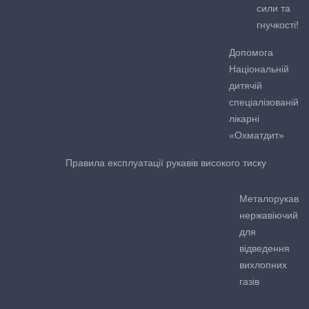
сили та
гнучкості!
Допомога
Національній
дитячій
спеціалізованій
лікарні
«Охматдит»
Правила експлуатації рукавів високого тиску
Металорукав
нержавіючий
для
відведення
вихлопних
газів