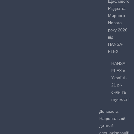
Щасливого
Різдва та
Мирного
Нового
року 2026
від
HANSA-
FLEX!
HANSA-
FLEX в
Україні -
21 рік
сили та
гнучкості!
Допомога
Національній
дитячій
спеціалізованій