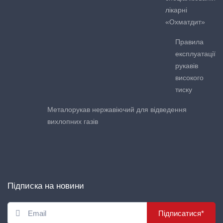
лікарні
«Охматдит»
Правила
експлуатації
рукавів
високого
тиску
Металорукав нержавіючий для відведення
вихлопних газів
Підписка на новини
Підписатися*