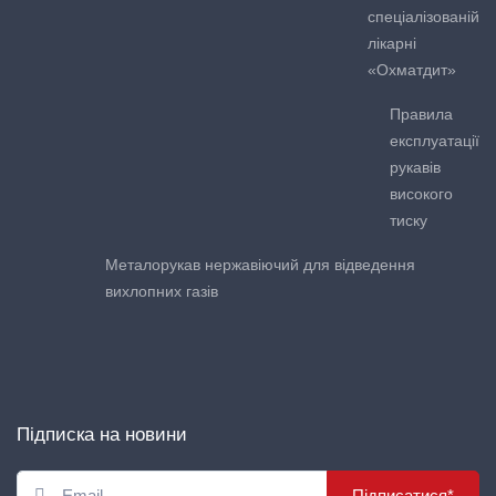
спеціалізованій
лікарні
«Охматдит»
Правила
експлуатації
рукавів
високого
тиску
Металорукав нержавіючий для відведення
вихлопних газів
Підписка на новини
Підписатися*