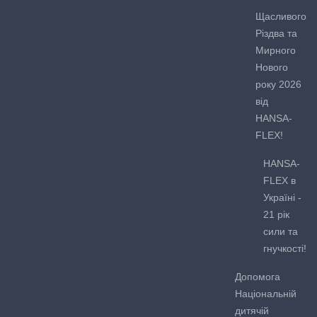
Щасливого
Різдва та
Мирного
Нового
року 2026
від
HANSA-
FLEX!
HANSA-
FLEX в
Україні -
21 рік
сили та
гнучкості!
Допомога
Національній
дитячій