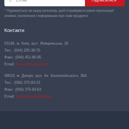
* Підпишіться на нашу розсилку, щоб отримувати ранні пропозиції
знижок, оновлення і інформацію про нові продукти.
Контакти
03146, м. Київ, вул. Жмеринська, 26
Тел.: (044) 205-38-70
Факс: (044) 451-86-85
Email:
hansa-flex@ukr.net
49019, м. Дніпро, вул. Ак. Белелюбського, 36А
Тел.: (056) 375-93-23
Факс: (056) 375-93-63
Email:
hansa-flexdn@ukr.net