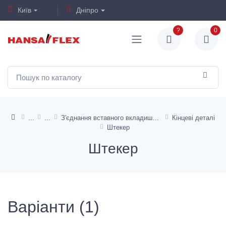
Київ
Дніпро
?
0
З'єднання вставного вкладиша SSKV
Кінцеві деталі
Штекер
Штекер
Варіанти (1)