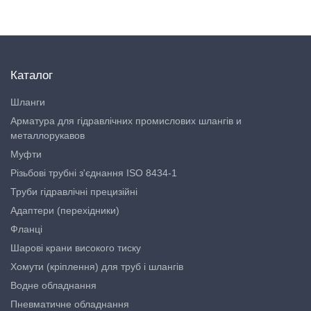
Каталог
Шланги
Арматура для гідравлічних промислових шлангів и
металлорукавов
Муфти
Різьбові трубні з'єднання ISO 8434-1
Труби гідравлічні прецизійні
Адаптери (перехідники)
Фланці
Шарові крани високого тиску
Хомути (кріплення) для труб і шлангів
Водне обладнання
Пневматичне обладнання