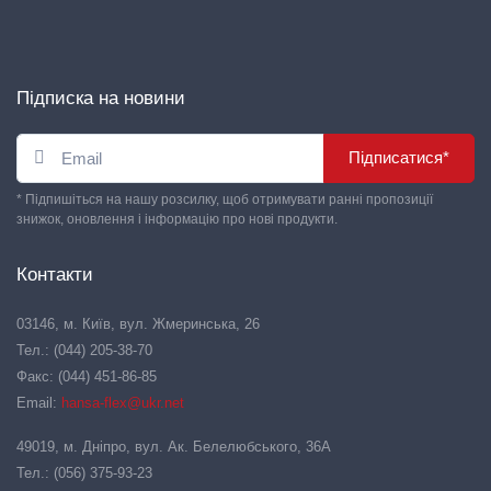
Підписка на новини
Підписатися*
* Підпишіться на нашу розсилку, щоб отримувати ранні пропозиції
знижок, оновлення і інформацію про нові продукти.
Контакти
03146, м. Київ, вул. Жмеринська, 26
Тел.: (044) 205-38-70
Факс: (044) 451-86-85
Email:
hansa-flex@ukr.net
49019, м. Дніпро, вул. Ак. Белелюбського, 36А
Тел.: (056) 375-93-23