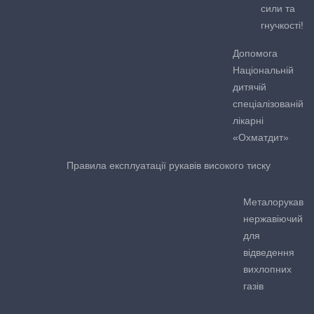
сили та
гнучкості!
Допомога
Національній
дитячій
спеціалізованій
лікарні
«Охматдит»
Правила експлуатації рукавів високого тиску
Металорукав
нержавіючий
для
відведення
вихлопних
газів