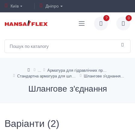
Київ
Дніпро
?
0
Арматура для гідравлічних промислових шлангів и металлорукавов
Стандартна арматура для шлангів TE, KP, від HD 100 до HD 400
Шлангове з'єднання
Шлангове з'єднання
Варіанти (2)