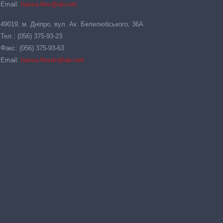
Email:
hansa-flex@ukr.net
49019, м. Дніпро, вул. Ак. Белелюбського, 36А
Тел.: (056) 375-93-23
Факс: (056) 375-93-63
Email:
hansa-flexdn@ukr.net