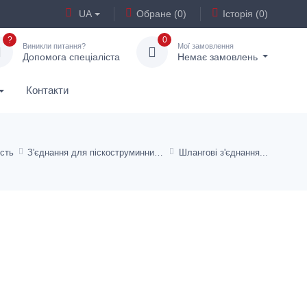
UA
Обране (0)
Історія (0)
?
0
Виникли питання?
Мої замовлення
Допомога спеціаліста
Немає замовлень
Контакти
сть
З'єднання для піскоструминних систем
Шлангові з'єднання