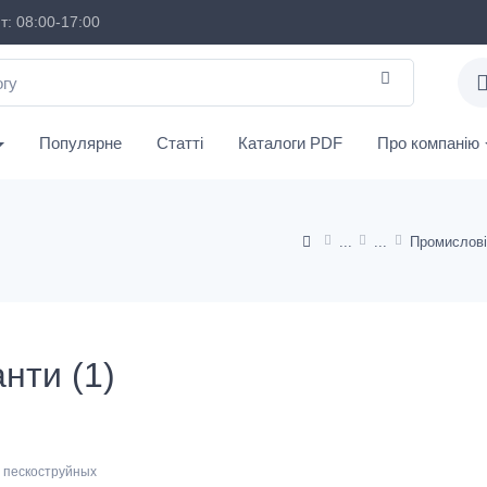
: 08:00-17:00
Популярне
Статті
Каталоги PDF
Про компанію
Промислові
нти (1)
 пескоструйных