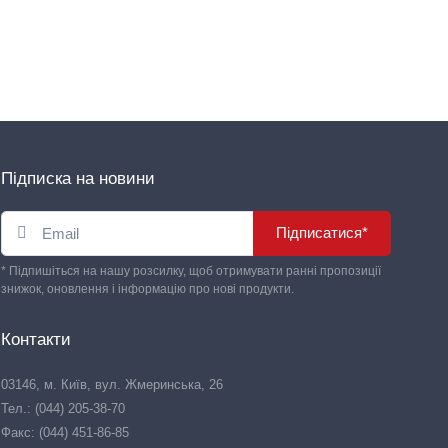
Підписка на новини
Підписатися*
* Підпишіться на нашу розсилку, щоб отримувати ранні пропозиції
знижок, оновлення і інформацію про нові продукти.
Контакти
03146, м. Київ, вул. Жмеринська, 26
Тел.: (044) 205-38-70
Факс: (044) 451-86-85