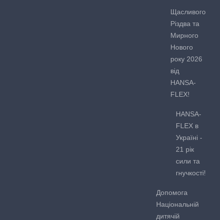
Щасливого
Різдва та
Мирного
Нового
року 2026
від
HANSA-
FLEX!
HANSA-
FLEX в
Україні -
21 рік
сили та
гнучкості!
Допомога
Національній
дитячій