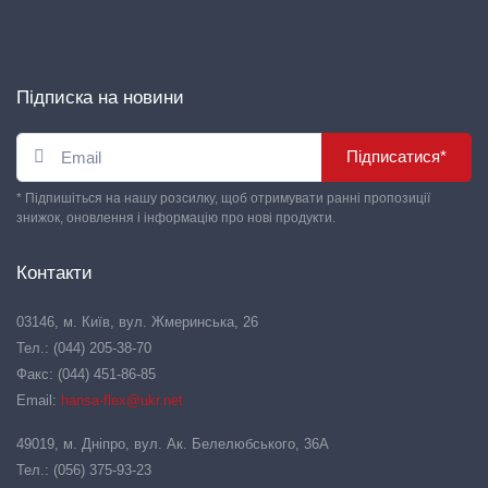
Підписка на новини
Підписатися*
* Підпишіться на нашу розсилку, щоб отримувати ранні пропозиції
знижок, оновлення і інформацію про нові продукти.
Контакти
03146, м. Київ, вул. Жмеринська, 26
Тел.: (044) 205-38-70
Факс: (044) 451-86-85
Email:
hansa-flex@ukr.net
49019, м. Дніпро, вул. Ак. Белелюбського, 36А
Тел.: (056) 375-93-23