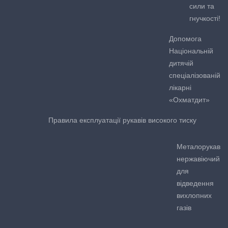
сили та
гнучкості!
Допомога
Національній
дитячій
спеціалізованій
лікарні
«Охматдит»
Правила експлуатації рукавів високого тиску
Металорукав
нержавіючий
для
відведення
вихлопних
газів