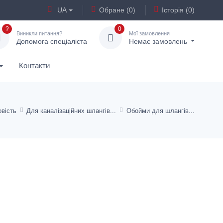
UA
Обране (0)
Історія (0)
?
0
Виникли питання?
Мої замовлення
Допомога спеціаліста
Немає замовлень
Контакти
вість
Для каналізаційних шлангів
Обойми для шлангів