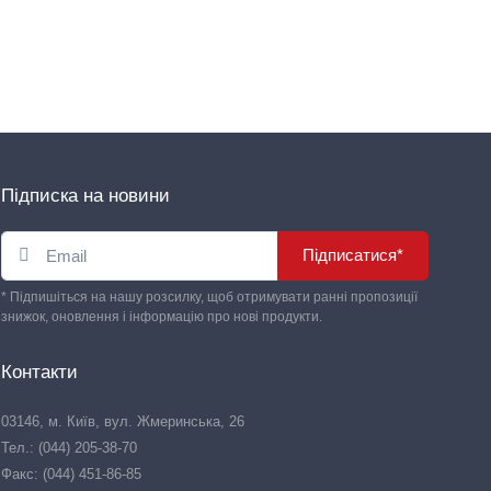
Підписка на новини
Підписатися*
* Підпишіться на нашу розсилку, щоб отримувати ранні пропозиції
знижок, оновлення і інформацію про нові продукти.
Контакти
03146, м. Київ, вул. Жмеринська, 26
Тел.: (044) 205-38-70
Факс: (044) 451-86-85