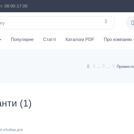
: 08:00-17:00
Популярне
Статті
Каталоги PDF
Про компанію
Промисло
нти (1)
я обойма для