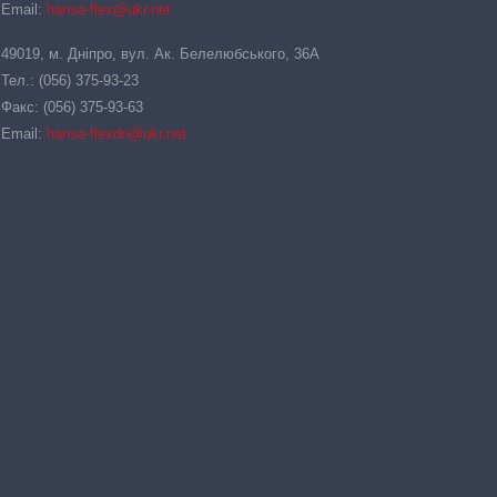
Email:
hansa-flex@ukr.net
49019, м. Дніпро, вул. Ак. Белелюбського, 36А
Тел.: (056) 375-93-23
Факс: (056) 375-93-63
Email:
hansa-flexdn@ukr.net