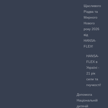
Щасливого
Різдва та
Мирного
Нового
року 2026
від
HANSA-
FLEX!
HANSA-
FLEX в
Україні -
21 рік
сили та
гнучкості!
Допомога
Національній
дитячій