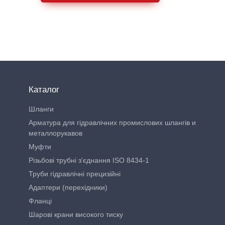
Каталог
Шланги
Арматура для гідравлічних промислових шлангів и
металлорукавов
Муфти
Різьбові трубні з'єднання ISO 8434-1
Труби гідравлічні прецизійні
Адаптери (перехідники)
Фланці
Шарові крани високого тиску