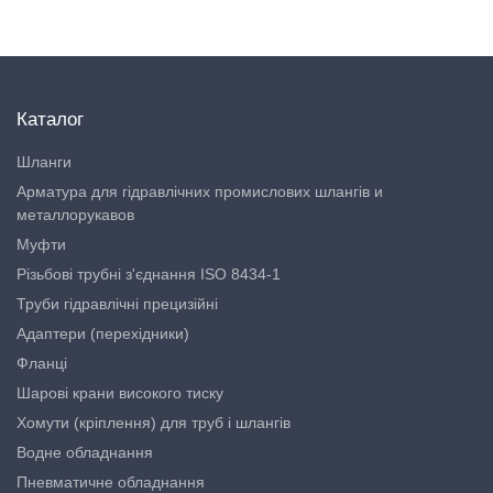
Каталог
Шланги
Арматура для гідравлічних промислових шлангів и
металлорукавов
Муфти
Різьбові трубні з'єднання ISO 8434-1
Труби гідравлічні прецизійні
Адаптери (перехідники)
Фланці
Шарові крани високого тиску
Хомути (кріплення) для труб і шлангів
Водне обладнання
Пневматичне обладнання