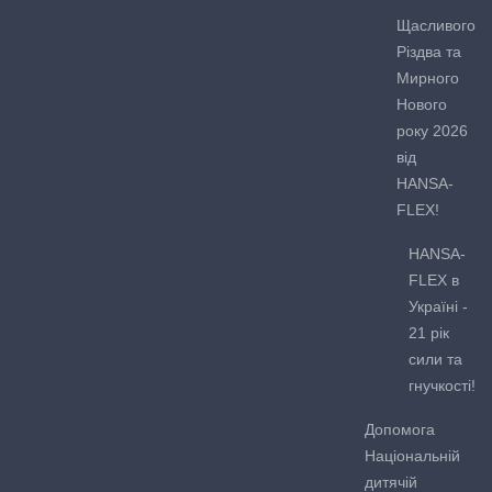
Щасливого
Різдва та
Мирного
Нового
року 2026
від
HANSA-
FLEX!
HANSA-
FLEX в
Україні -
21 рік
сили та
гнучкості!
Допомога
Національній
дитячій