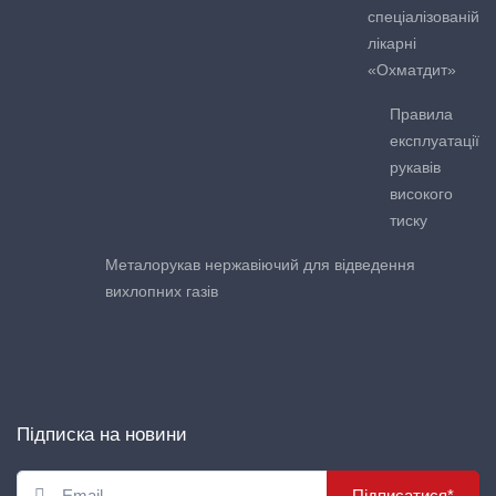
спеціалізованій
лікарні
«Охматдит»
Правила
експлуатації
рукавів
високого
тиску
Металорукав нержавіючий для відведення
вихлопних газів
Підписка на новини
Підписатися*