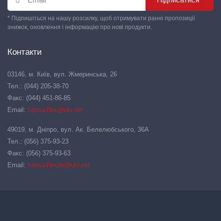
* Підпишіться на нашу розсилку, щоб отримувати ранні пропозиції
знижок, оновлення і інформацію про нові продукти.
Контакти
03146, м. Київ, вул. Жмеринська, 26
Тел.: (044) 205-38-70
Факс: (044) 451-86-85
Email:
hansa-flex@ukr.net
49019, м. Дніпро, вул. Ак. Белелюбського, 36А
Тел.: (056) 375-93-23
Факс: (056) 375-93-63
Email:
hansa-flexdn@ukr.net