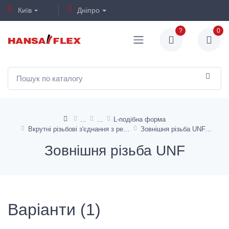
Київ
Дніпро
?
0
L-подібна форма
Вкрутні різьбові з'єднання з регулюванням напряму
Зовнішня різьба UNF
Зовнішня різьба UNF
Варіанти (1)