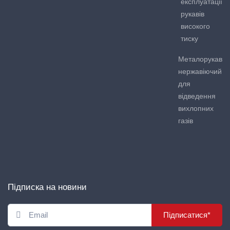
експлуатації
рукавів
високого
тиску
Металорукав
нержавіючий
для
відведення
вихлопних
газів
Підписка на новини
Підписатися*