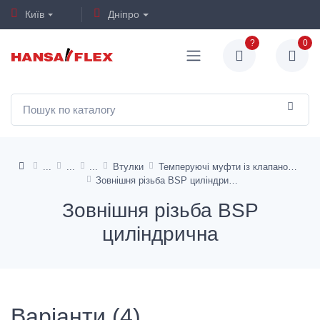
Київ
Дніпро
?
0
Втулки
Темперуючі муфти із клапаном
Зовнішня різьба BSP циліндрична
Зовнішня різьба BSP
циліндрична
Варіанти (4)