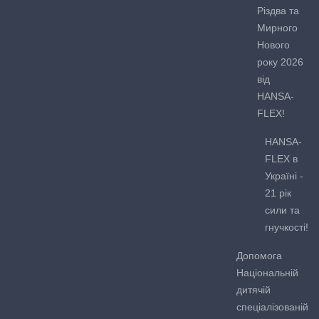
Різдва та
Мирного
Нового
року 2026
від
HANSA-
FLEX!
HANSA-
FLEX в
Україні -
21 рік
сили та
гнучкості!
Допомога
Національній
дитячій
спеціалізованій