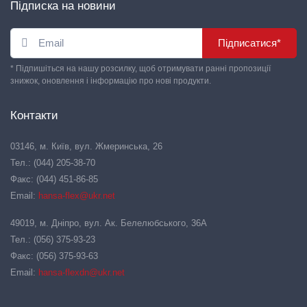
Підписка на новини
Підписатися*
* Підпишіться на нашу розсилку, щоб отримувати ранні пропозиції
знижок, оновлення і інформацію про нові продукти.
Контакти
03146, м. Київ, вул. Жмеринська, 26
Тел.: (044) 205-38-70
Факс: (044) 451-86-85
Email:
hansa-flex@ukr.net
49019, м. Дніпро, вул. Ак. Белелюбського, 36А
Тел.: (056) 375-93-23
Факс: (056) 375-93-63
Email:
hansa-flexdn@ukr.net