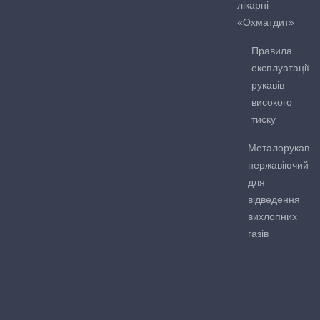
лікарні
«Охматдит»
Правила
експлуатації
рукавів
високого
тиску
Металорукав
нержавіючий
для
відведення
вихлопних
газів