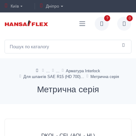
Київ
Дніпро
?
0
Арматура Interlock
Для шлангів SAE R15 (HD 700)
Метрична серія
Метрична серія
DKOL - CEL (AOL - HL)