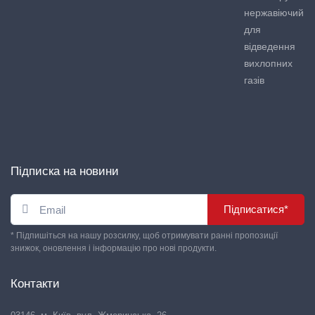
нержавіючий
для
відведення
вихлопних
газів
Підписка на новини
Підписатися*
* Підпишіться на нашу розсилку, щоб отримувати ранні пропозиції
знижок, оновлення і інформацію про нові продукти.
Контакти