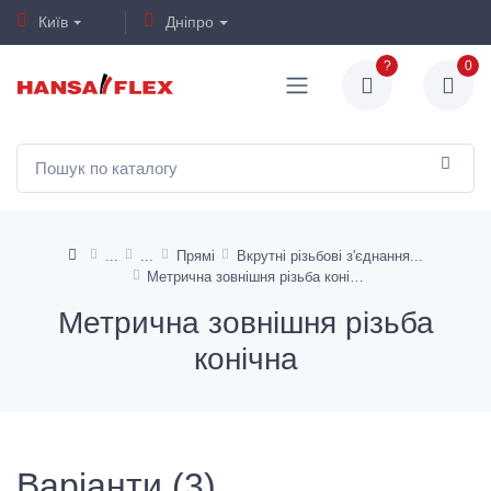
Київ
Дніпро
?
0
Прямі
Вкрутні різьбові з'єднання
Метрична зовнішня різьба конічна
Метрична зовнішня різьба
конічна
Варіанти (3)