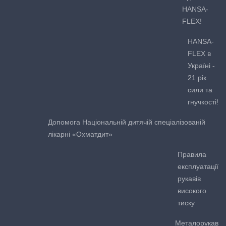
HANSA-
FLEX!
HANSA-
FLEX в
Україні -
21 рік
сили та
гнучкості!
Допомога Національній дитячій спеціалізованій
лікарні «Охматдит»
Правила
експлуатації
рукавів
високого
тиску
Металорукав