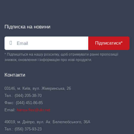
Підписка на новини
Підписатися*
* Підпишіться на нашу розсилку, щоб отримувати ранні пропозиції
знижок, оновлення і інформацію про нові продукти.
Контакти
03146, м. Київ, вул. Жмеринська, 26
Тел.: (044) 205-38-70
Факс: (044) 451-86-85
Email:
hansa-flex@ukr.net
49019, м. Дніпро, вул. Ак. Белелюбського, 36А
Тел.: (056) 375-93-23