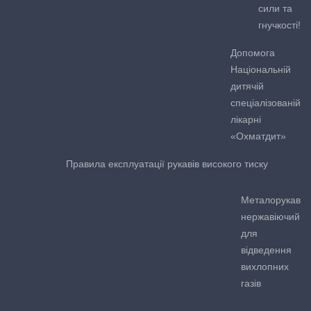
сили та
гнучкості!
Допомога
Національній
дитячій
спеціалізованій
лікарні
«Охматдит»
Правила експлуатації рукавів високого тиску
Металорукав
нержавіючий
для
відведення
вихлопних
газів