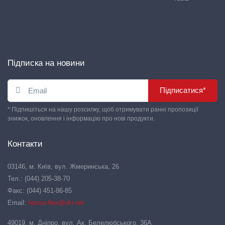
Підписка на новини
Підписатися*
* Підпишіться на нашу розсилку, щоб отримувати ранні пропозиції
знижок, оновлення і інформацію про нові продукти.
Контакти
03146, м. Київ, вул. Жмеринська, 26
Тел.: (044) 205-38-70
Факс: (044) 451-86-85
Email:
hansa-flex@ukr.net
49019, м. Дніпро, вул. Ак. Белелюбського, 36А