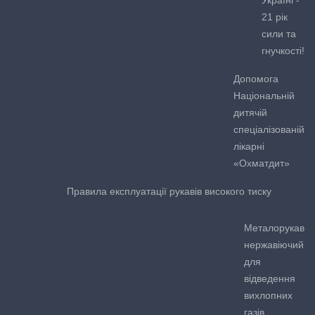
Україні -
21 рік
сили та
гнучкості!
Допомога
Національній
дитячій
спеціалізованій
лікарні
«Охматдит»
Правила експлуатації рукавів високого тиску
Металорукав
нержавіючий
для
відведення
вихлопних
газів