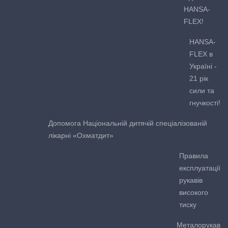
HANSA-
FLEX!
HANSA-
FLEX в
Україні -
21 рік
сили та
гнучкості!
Допомога Національній дитячій спеціалізованій
лікарні «Охматдит»
Правила
експлуатації
рукавів
високого
тиску
Металорукав