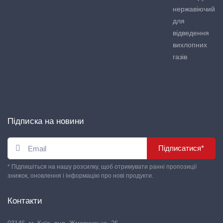
нержавіючий
для
відведення
вихлопних
газів
Підписка на новини
Підписатися*
* Підпишіться на нашу розсилку, щоб отримувати ранні пропозиції
знижок, оновлення і інформацію про нові продукти.
Контакти