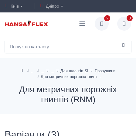
Київ
Дніпро
?
0
Для шлангів SI
Провушини
Для метричних порожніх гвинтів (RNM)
Для метричних порожніх
гвинтів (RNM)
Варіанти (3)