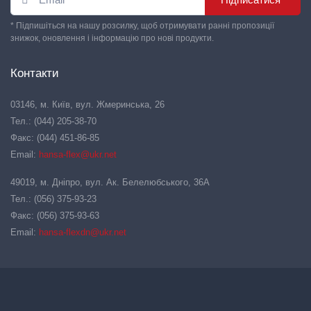
* Підпишіться на нашу розсилку, щоб отримувати ранні пропозиції
знижок, оновлення і інформацію про нові продукти.
Контакти
03146, м. Київ, вул. Жмеринська, 26
Тел.: (044) 205-38-70
Факс: (044) 451-86-85
Email:
hansa-flex@ukr.net
49019, м. Дніпро, вул. Ак. Белелюбського, 36А
Тел.: (056) 375-93-23
Факс: (056) 375-93-63
Email:
hansa-flexdn@ukr.net