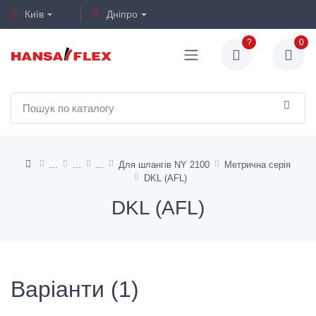
Київ
Дніпро
?
0
Для шлангів NY 2100
Метрична серія
DKL (AFL)
DKL (AFL)
Варіанти (1)