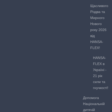
Щасливого
Різдва та
Мирного
Нового
року 2026
від
HANSA-
FLEX!
HANSA-
FLEX в
Україні -
21 рік
сили та
гнучкості!
Допомога
Національній
дитячій