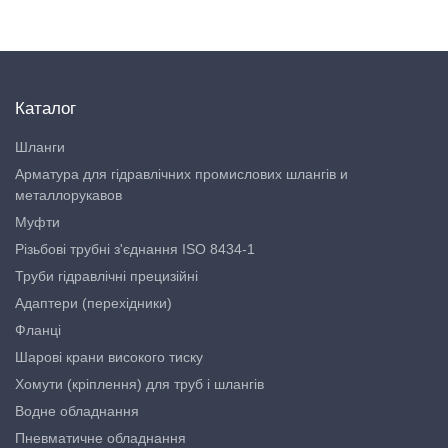
Каталог
Шланги
Арматура для гідравлічних промислових шлангів и
металлорукавов
Муфти
Різьбові трубні з'єднання ISO 8434-1
Труби гідравлічні прецизійні
Адаптери (перехідники)
Фланці
Шарові крани високого тиску
Хомути (кріплення) для труб і шлангів
Водне обладнання
Пневматичне обладнання