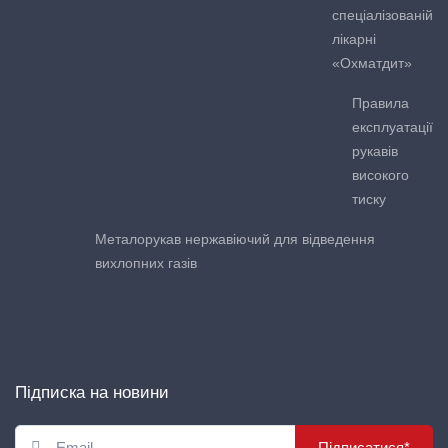
спеціалізованій
лікарні
«Охматдит»
Правила
експлуатації
рукавів
високого
тиску
Металорукав нержавіючий для відведення
вихлопних газів
Підписка на новини
Підписатися*