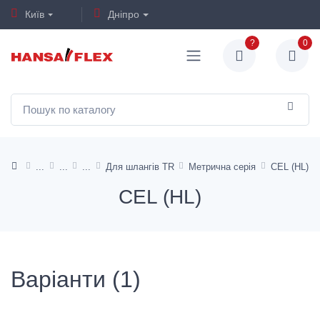
Київ
Дніпро
?
0
Для шлангів TR
Метрична серія
CEL (HL)
CEL (HL)
Варіанти (1)