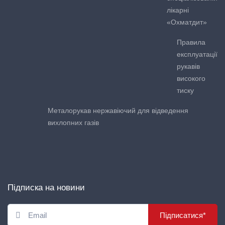
лікарні
«Охматдит»
Правила
експлуатації
рукавів
високого
тиску
Металорукав нержавіючий для відведення
вихлопних газів
Підписка на новини
Підписатися*