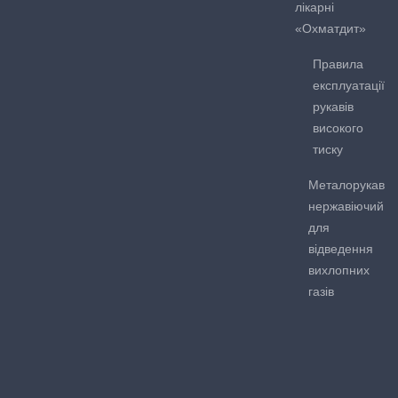
лікарні
«Охматдит»
Правила
експлуатації
рукавів
високого
тиску
Металорукав
нержавіючий
для
відведення
вихлопних
газів