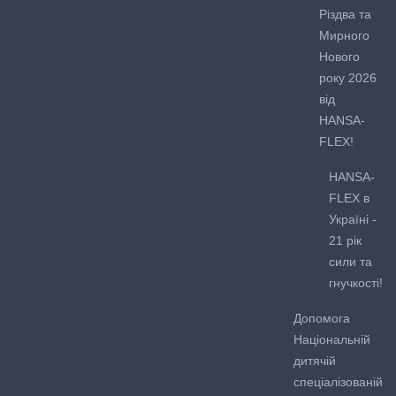
Різдва та
Мирного
Нового
року 2026
від
HANSA-
FLEX!
HANSA-
FLEX в
Україні -
21 рік
сили та
гнучкості!
Допомога
Національній
дитячій
спеціалізованій