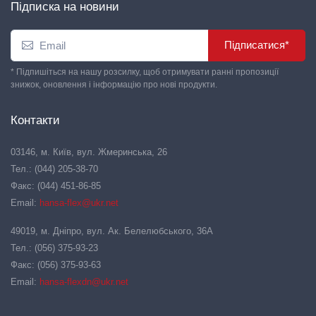
Підписка на новини
Підписатися*
* Підпишіться на нашу розсилку, щоб отримувати ранні пропозиції
знижок, оновлення і інформацію про нові продукти.
Контакти
03146, м. Київ, вул. Жмеринська, 26
Тел.: (044) 205-38-70
Факс: (044) 451-86-85
Email:
hansa-flex@ukr.net
49019, м. Дніпро, вул. Ак. Белелюбського, 36А
Тел.: (056) 375-93-23
Факс: (056) 375-93-63
Email:
hansa-flexdn@ukr.net