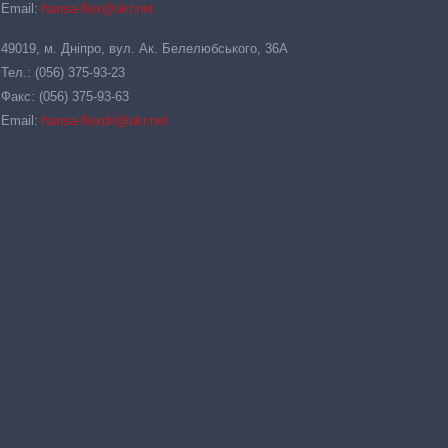
Email:
hansa-flex@ukr.net
49019, м. Дніпро, вул. Ак. Белелюбського, 36А
Тел.: (056) 375-93-23
Факс: (056) 375-93-63
Email:
hansa-flexdn@ukr.net