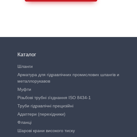
Каталог
Шланги
Арматура для гідравлічних промислових шлангів и
металлорукавов
Муфти
Різьбові трубні з'єднання ISO 8434-1
Труби гідравлічні прецизійні
Адаптери (перехідники)
Фланці
Шарові крани високого тиску