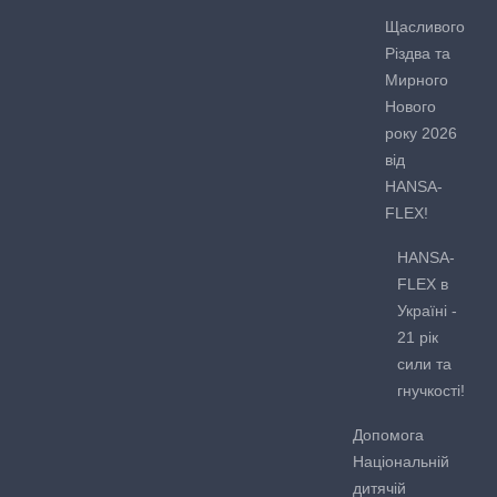
Щасливого
Різдва та
Мирного
Нового
року 2026
від
HANSA-
FLEX!
HANSA-
FLEX в
Україні -
21 рік
сили та
гнучкості!
Допомога
Національній
дитячій