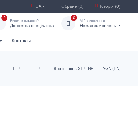
UA
Обране (0)
Історія (0)
?
0
Виникли питання?
Мої замовлення
Допомога спеціаліста
Немає замовлень
Контакти
Для шлангів SI
NPT
AGN (HN)