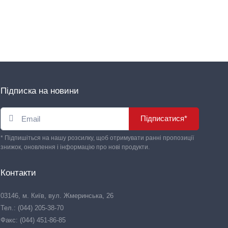
Підписка на новини
Підписатися*
* Підпишіться на нашу розсилку, щоб отримувати ранні пропозиції
знижок, оновлення і інформацію про нові продукти.
Контакти
03146, м. Київ, вул. Жмеринська, 26
Тел.: (044) 205-38-70
Факс: (044) 451-86-85