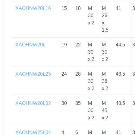
XAOHNW20L16
15
18
M
M
41
3
30
26
x 2
x
1,5
XAOHNW20L
19
22
M
M
44,5
3
30
30
x 2
x 2
XAOHNW20L25
24
28
M
M
43,5
3
30
36
x 2
x 2
XAOHNW20L32
30
35
M
M
48,5
3
30
45
x 2
x 2
XAOHNW25L04
4
6
M
M
41
3