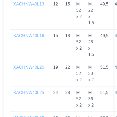
XAOHNW40L13
12
15
M
M
49,5
4
52
22
x 2
x
1,5
XAOHNW40L16
15
18
M
M
49,5
4
52
26
x 2
x
1,5
XAOHNW40L20
19
22
M
M
51,5
4
52
30
x 2
x 2
XAOHNW40L25
24
28
M
M
51,5
4
52
36
x 2
x 2