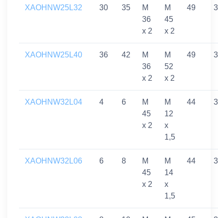
XAOHNW25L32
30
35
M
M
49
3
36
45
x 2
x 2
XAOHNW25L40
36
42
M
M
49
3
36
52
x 2
x 2
XAOHNW32L04
4
6
M
M
44
3
45
12
x 2
x
1,5
XAOHNW32L06
6
8
M
M
44
3
45
14
x 2
x
1,5