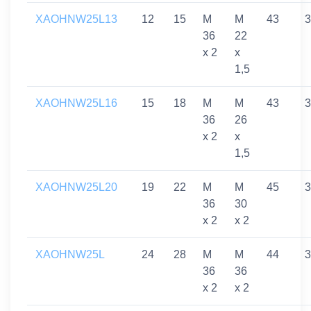
XAOHNW25L13
12
15
M
M
43
3
36
22
x 2
x
1,5
XAOHNW25L16
15
18
M
M
43
3
36
26
x 2
x
1,5
XAOHNW25L20
19
22
M
M
45
3
36
30
x 2
x 2
XAOHNW25L
24
28
M
M
44
3
36
36
x 2
x 2