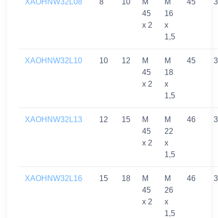
XAOHNW32L08
8
10
M
M
45
3
45
16
x 2
x
1,5
XAOHNW32L10
10
12
M
M
45
3
45
18
x 2
x
1,5
XAOHNW32L13
12
15
M
M
46
3
45
22
x 2
x
1,5
XAOHNW32L16
15
18
M
M
46
3
45
26
x 2
x
1,5