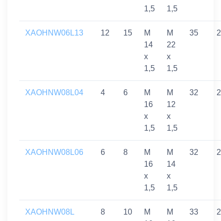
1,5
1,5
XAOHNW06L13
12
15
M
M
35
2
14
22
x
x
1,5
1,5
XAOHNW08L04
4
6
M
M
32
2
16
12
x
x
1,5
1,5
XAOHNW08L06
6
8
M
M
32
2
16
14
x
x
1,5
1,5
XAOHNW08L
8
10
M
M
33
2