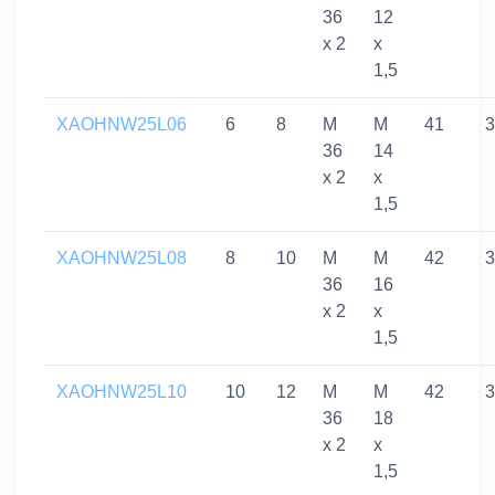
36
12
x 2
x
1,5
XAOHNW25L06
6
8
M
M
41
3
36
14
x 2
x
1,5
XAOHNW25L08
8
10
M
M
42
3
36
16
x 2
x
1,5
XAOHNW25L10
10
12
M
M
42
3
36
18
x 2
x
1,5