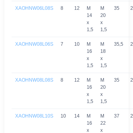
XAOHNW06L08S
8
12
M
M
35
2
14
20
x
x
1,5
1,5
XAOHNW08L06S
7
10
M
M
35,5
2
16
18
x
x
1,5
1,5
XAOHNW08L08S
8
12
M
M
35
2
16
20
x
x
1,5
1,5
XAOHNW08L10S
10
14
M
M
37
2
16
22
x
x