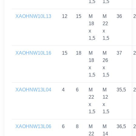
1,5
1,5
XAOHNW10L13
12
15
M
M
36
2
18
22
x
x
1,5
1,5
XAOHNW10L16
15
18
M
M
37
2
18
26
x
x
1,5
1,5
XAOHNW13L04
4
6
M
M
35,5
2
22
12
x
x
1,5
1,5
XAOHNW13L06
6
8
M
M
36,5
2
22
14