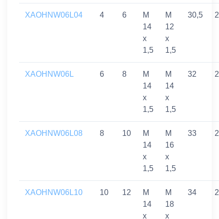
XAOHNW06L04
4
6
M
M
30,5
2
14
12
x
x
1,5
1,5
XAOHNW06L
6
8
M
M
32
2
14
14
x
x
1,5
1,5
XAOHNW06L08
8
10
M
M
33
2
14
16
x
x
1,5
1,5
XAOHNW06L10
10
12
M
M
34
2
14
18
x
x