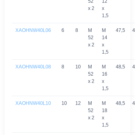
52
12
x 2
x
1,5
XAOHNW40L06
6
8
M
M
47,5
4
52
14
x 2
x
1,5
XAOHNW40L08
8
10
M
M
48,5
4
52
16
x 2
x
1,5
XAOHNW40L10
10
12
M
M
48,5
4
52
18
x 2
x
1,5