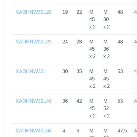
XAOHNW32L20
19
22
M
M
48
4
45
30
x 2
x 2
XAOHNW32L25
24
28
M
M
48
4
45
36
x 2
x 2
XAOHNW32L
30
35
M
M
53
4
45
45
x 2
x 2
XAOHNW32L40
36
42
M
M
53
4
45
52
x 2
x 2
XAOHNW40L04
4
6
M
M
47,5
4