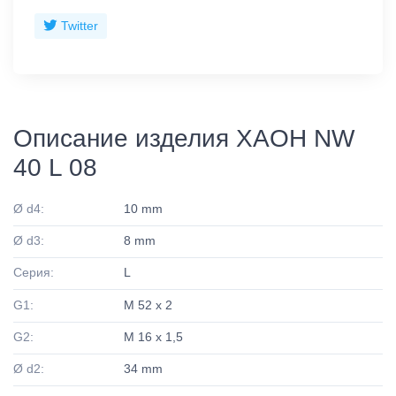
Twitter
Описание изделия XAOH NW
40 L 08
Ø d4:
10 mm
Ø d3:
8 mm
Серия:
L
G1:
M 52 x 2
G2:
M 16 x 1,5
Ø d2:
34 mm