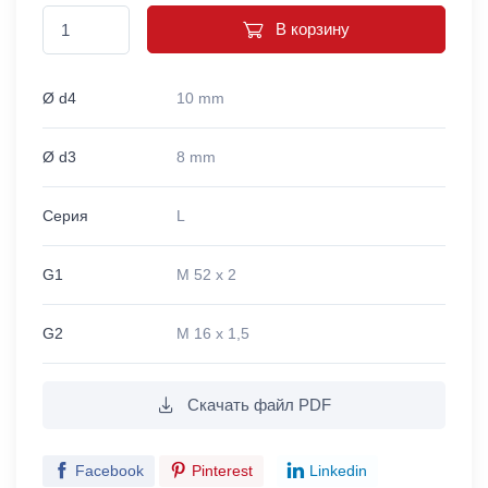
В корзину
Ø d4
10 mm
Ø d3
8 mm
Серия
L
G1
M 52 x 2
G2
M 16 x 1,5
Скачать файл PDF
Facebook
Pinterest
Linkedin