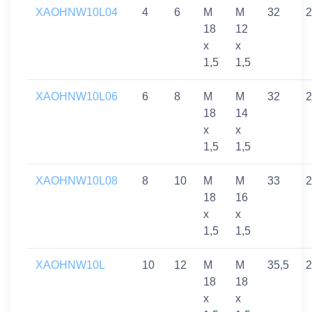
XAOHNW10L04
4
6
M
M
32
2
18
12
x
x
1,5
1,5
XAOHNW10L06
6
8
M
M
32
2
18
14
x
x
1,5
1,5
XAOHNW10L08
8
10
M
M
33
2
18
16
x
x
1,5
1,5
XAOHNW10L
10
12
M
M
35,5
2
18
18
x
x