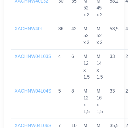
XAOHNW40L32
30
35
M
M
58,2
4
52
45
x 2
x 2
XAOHNW40L
36
42
M
M
53,5
4
52
52
x 2
x 2
XAOHNW04L03S
4
6
M
M
33
2
12
14
x
x
1,5
1,5
XAOHNW04L04S
5
8
M
M
33
2
12
16
x
x
1,5
1,5
XAOHNW04L06S
7
10
M
M
35,5
2