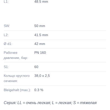
L1:
48.5 mm
SW:
50 mm
L2:
41.5 mm
Ø d1:
42 mm
Рабочее
PN 160
давление, бар:
S1:
60
Кольцо круглого
38,0 x 2,5
сечения:
Bleigehalt (max.):
0.3 %
Серия: LL = очень легкая; L = легкая; S = тяжелая