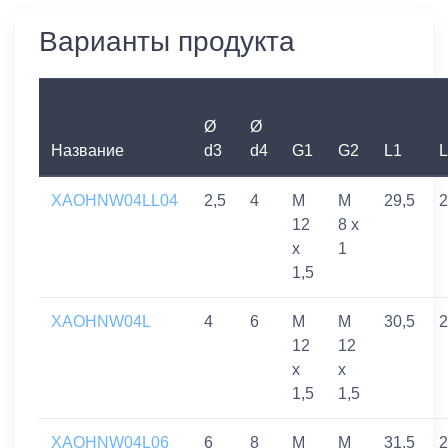
Варианты продукта
Ø
Ø
Название
d3
d4
G1
G2
L1
L
XAOHNW04LL04
2,5
4
M
M
29,5
2
12
8 x
x
1
1,5
XAOHNW04L
4
6
M
M
30,5
2
12
12
x
x
1,5
1,5
XAOHNW04L06
6
8
M
M
31,5
2