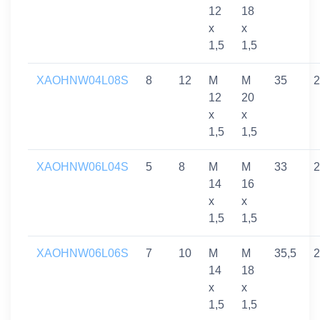
12
18
x
x
1,5
1,5
XAOHNW04L08S
8
12
M
M
35
2
12
20
x
x
1,5
1,5
XAOHNW06L04S
5
8
M
M
33
2
14
16
x
x
1,5
1,5
XAOHNW06L06S
7
10
M
M
35,5
2
14
18
x
x
1,5
1,5