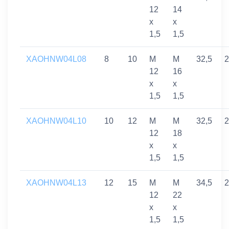
12
14
x
x
1,5
1,5
XAOHNW04L08
8
10
M
M
32,5
2
12
16
x
x
1,5
1,5
XAOHNW04L10
10
12
M
M
32,5
2
12
18
x
x
1,5
1,5
XAOHNW04L13
12
15
M
M
34,5
2
12
22
x
x
1,5
1,5