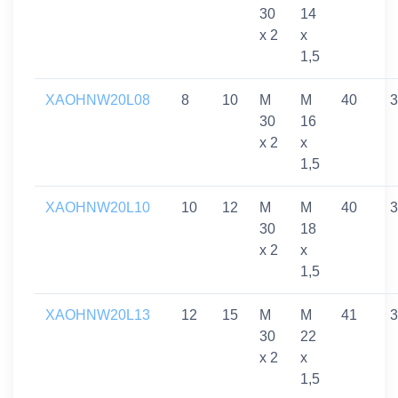
30
14
x 2
x
1,5
XAOHNW20L08
8
10
M
M
40
3
30
16
x 2
x
1,5
XAOHNW20L10
10
12
M
M
40
3
30
18
x 2
x
1,5
XAOHNW20L13
12
15
M
M
41
3
30
22
x 2
x
1,5