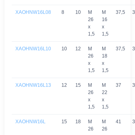
XAOHNW16L08
8
10
M
M
37,5
3
26
16
x
x
1,5
1,5
XAOHNW16L10
10
12
M
M
37,5
3
26
18
x
x
1,5
1,5
XAOHNW16L13
12
15
M
M
37
3
26
22
x
x
1,5
1,5
XAOHNW16L
15
18
M
M
41
3
26
26