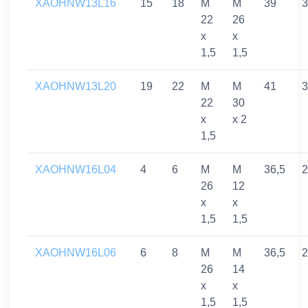
XAOHNW13L16
15
18
M
M
39
3
22
26
x
x
1,5
1,5
XAOHNW13L20
19
22
M
M
41
3
22
30
x
x 2
1,5
XAOHNW16L04
4
6
M
M
36,5
2
26
12
x
x
1,5
1,5
XAOHNW16L06
6
8
M
M
36,5
2
26
14
x
x
1,5
1,5