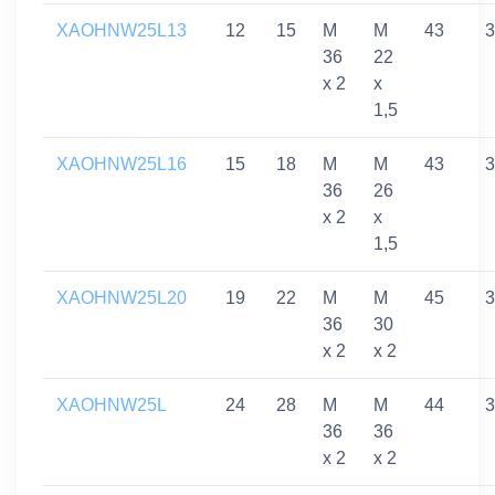
XAOHNW25L13
12
15
M
M
43
3
36
22
x 2
x
1,5
XAOHNW25L16
15
18
M
M
43
3
36
26
x 2
x
1,5
XAOHNW25L20
19
22
M
M
45
3
36
30
x 2
x 2
XAOHNW25L
24
28
M
M
44
3
36
36
x 2
x 2