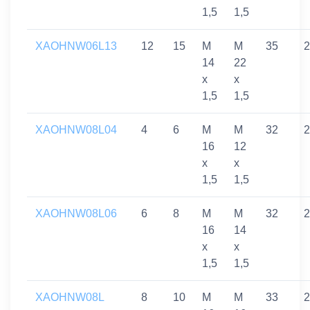
1,5
1,5
XAOHNW06L13
12
15
M
M
35
2
14
22
x
x
1,5
1,5
XAOHNW08L04
4
6
M
M
32
2
16
12
x
x
1,5
1,5
XAOHNW08L06
6
8
M
M
32
2
16
14
x
x
1,5
1,5
XAOHNW08L
8
10
M
M
33
2