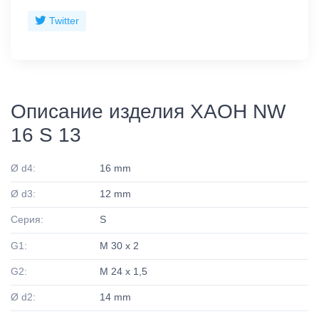
Twitter
Описание изделия XAOH NW
16 S 13
Ø d4:
16 mm
Ø d3:
12 mm
Серия:
S
G1:
M 30 x 2
G2:
M 24 x 1,5
Ø d2:
14 mm