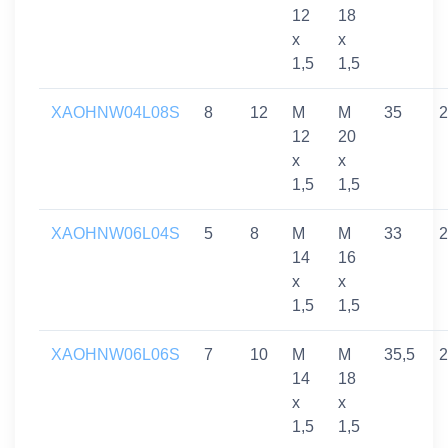
12
18
x
x
1,5
1,5
XAOHNW04L08S
8
12
M
M
35
2
12
20
x
x
1,5
1,5
XAOHNW06L04S
5
8
M
M
33
2
14
16
x
x
1,5
1,5
XAOHNW06L06S
7
10
M
M
35,5
2
14
18
x
x
1,5
1,5