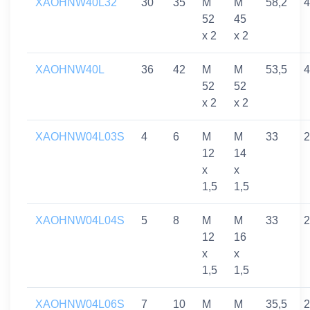
XAOHNW40L32
30
35
M
M
58,2
4
52
45
x 2
x 2
XAOHNW40L
36
42
M
M
53,5
4
52
52
x 2
x 2
XAOHNW04L03S
4
6
M
M
33
2
12
14
x
x
1,5
1,5
XAOHNW04L04S
5
8
M
M
33
2
12
16
x
x
1,5
1,5
XAOHNW04L06S
7
10
M
M
35,5
2