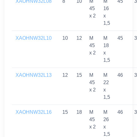
XAOHNW32L08
8
10
M
M
45
3
45
16
x 2
x
1,5
XAOHNW32L10
10
12
M
M
45
3
45
18
x 2
x
1,5
XAOHNW32L13
12
15
M
M
46
3
45
22
x 2
x
1,5
XAOHNW32L16
15
18
M
M
46
3
45
26
x 2
x
1,5