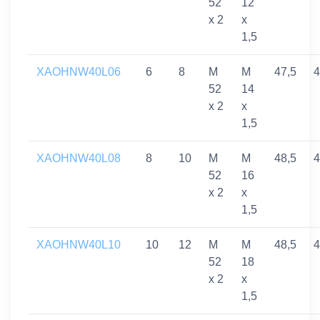
52
12
x 2
x
1,5
XAOHNW40L06
6
8
M
M
47,5
4
52
14
x 2
x
1,5
XAOHNW40L08
8
10
M
M
48,5
4
52
16
x 2
x
1,5
XAOHNW40L10
10
12
M
M
48,5
4
52
18
x 2
x
1,5