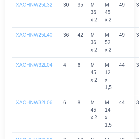
XAOHNW25L32
30
35
M
M
49
3
36
45
x 2
x 2
XAOHNW25L40
36
42
M
M
49
3
36
52
x 2
x 2
XAOHNW32L04
4
6
M
M
44
3
45
12
x 2
x
1,5
XAOHNW32L06
6
8
M
M
44
3
45
14
x 2
x
1,5