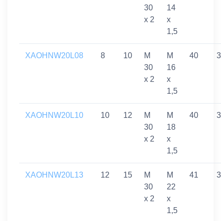
30
14
x 2
x
1,5
XAOHNW20L08
8
10
M
M
40
3
30
16
x 2
x
1,5
XAOHNW20L10
10
12
M
M
40
3
30
18
x 2
x
1,5
XAOHNW20L13
12
15
M
M
41
3
30
22
x 2
x
1,5