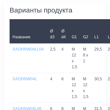
Варианты продукта
Ø
Ø
Название
d3
d4
G1
G2
L1
L
XAOHNW04LL04
2,5
4
M
M
29,5
2
12
8 x
x
1
1,5
XAOHNW04L
4
6
M
M
30,5
2
12
12
x
x
1,5
1,5
XAOHNW04L06
6
8
M
M
31,5
2