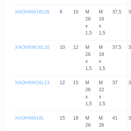
XAOHNW16L08
8
10
M
M
37,5
3
26
16
x
x
1,5
1,5
XAOHNW16L10
10
12
M
M
37,5
3
26
18
x
x
1,5
1,5
XAOHNW16L13
12
15
M
M
37
3
26
22
x
x
1,5
1,5
XAOHNW16L
15
18
M
M
41
3
26
26