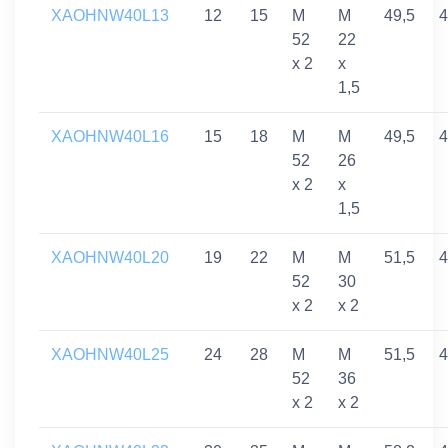
XAOHNW40L13
12
15
M
M
49,5
4
52
22
x 2
x
1,5
XAOHNW40L16
15
18
M
M
49,5
4
52
26
x 2
x
1,5
XAOHNW40L20
19
22
M
M
51,5
4
52
30
x 2
x 2
XAOHNW40L25
24
28
M
M
51,5
4
52
36
x 2
x 2