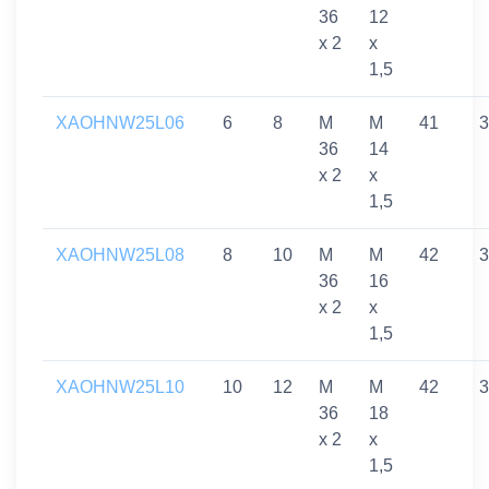
36
12
x 2
x
1,5
XAOHNW25L06
6
8
M
M
41
3
36
14
x 2
x
1,5
XAOHNW25L08
8
10
M
M
42
3
36
16
x 2
x
1,5
XAOHNW25L10
10
12
M
M
42
3
36
18
x 2
x
1,5