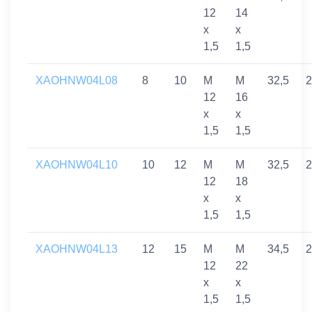
12
14
x
x
1,5
1,5
XAOHNW04L08
8
10
M
M
32,5
2
12
16
x
x
1,5
1,5
XAOHNW04L10
10
12
M
M
32,5
2
12
18
x
x
1,5
1,5
XAOHNW04L13
12
15
M
M
34,5
2
12
22
x
x
1,5
1,5