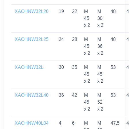
XAOHNW32L20
19
22
M
M
48
4
45
30
x 2
x 2
XAOHNW32L25
24
28
M
M
48
4
45
36
x 2
x 2
XAOHNW32L
30
35
M
M
53
4
45
45
x 2
x 2
XAOHNW32L40
36
42
M
M
53
4
45
52
x 2
x 2
XAOHNW40L04
4
6
M
M
47,5
4