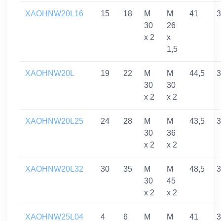
XAOHNW20L16
15
18
M
M
41
3
30
26
x 2
x
1,5
XAOHNW20L
19
22
M
M
44,5
3
30
30
x 2
x 2
XAOHNW20L25
24
28
M
M
43,5
3
30
36
x 2
x 2
XAOHNW20L32
30
35
M
M
48,5
3
30
45
x 2
x 2
XAOHNW25L04
4
6
M
M
41
3