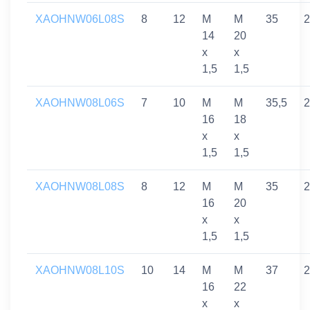
XAOHNW06L08S
8
12
M
M
35
2
14
20
x
x
1,5
1,5
XAOHNW08L06S
7
10
M
M
35,5
2
16
18
x
x
1,5
1,5
XAOHNW08L08S
8
12
M
M
35
2
16
20
x
x
1,5
1,5
XAOHNW08L10S
10
14
M
M
37
2
16
22
x
x