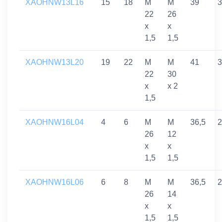
XAOHNW13L16
15
18
M
M
39
3
22
26
x
x
1,5
1,5
XAOHNW13L20
19
22
M
M
41
3
22
30
x
x 2
1,5
XAOHNW16L04
4
6
M
M
36,5
2
26
12
x
x
1,5
1,5
XAOHNW16L06
6
8
M
M
36,5
2
26
14
x
x
1,5
1,5