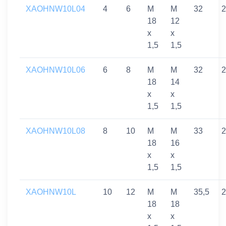
XAOHNW10L04
4
6
M
M
32
2
18
12
x
x
1,5
1,5
XAOHNW10L06
6
8
M
M
32
2
18
14
x
x
1,5
1,5
XAOHNW10L08
8
10
M
M
33
2
18
16
x
x
1,5
1,5
XAOHNW10L
10
12
M
M
35,5
2
18
18
x
x