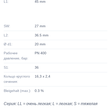
L1:
45 mm
SW:
27 mm
L2:
36.5 mm
Ø d1:
20 mm
Рабочее
PN 400
давление, бар:
S1:
36
Кольцо круглого
16,3 x 2,4
сечения:
Bleigehalt (max.):
0.3 %
Серия: LL = очень легкая; L = легкая; S = тяжелая