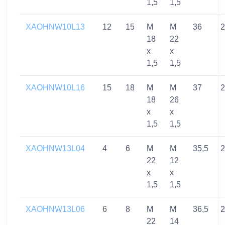
1,5
1,5
XAOHNW10L13
12
15
M
M
36
2
18
22
x
x
1,5
1,5
XAOHNW10L16
15
18
M
M
37
2
18
26
x
x
1,5
1,5
XAOHNW13L04
4
6
M
M
35,5
2
22
12
x
x
1,5
1,5
XAOHNW13L06
6
8
M
M
36,5
2
22
14