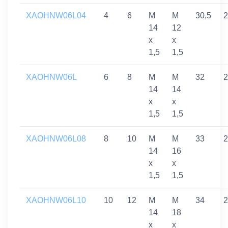
XAOHNW06L04
4
6
M
M
30,5
2
14
12
x
x
1,5
1,5
XAOHNW06L
6
8
M
M
32
2
14
14
x
x
1,5
1,5
XAOHNW06L08
8
10
M
M
33
2
14
16
x
x
1,5
1,5
XAOHNW06L10
10
12
M
M
34
2
14
18
x
x