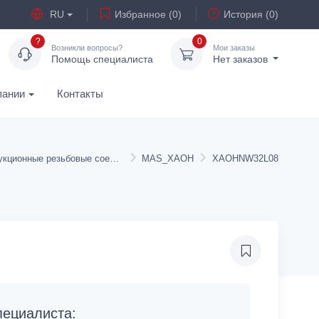
RU
Избранное (0)
История (0)
?
0
Возникли вопросы?
Мои заказы
Помощь специалиста
Нет заказов
пании
Контакты
Редукционные резьбовые соединения
MAS_XAOH
XAOHNW32L08
ециалиста: