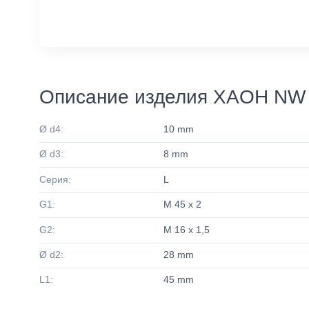
Описание изделия XAOH NW 
Ø d4:
10 mm
Ø d3:
8 mm
Серия:
L
G1:
M 45 x 2
G2:
M 16 x 1,5
Ø d2:
28 mm
L1:
45 mm