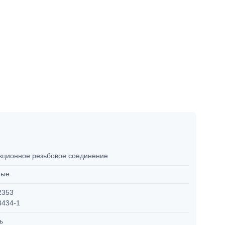
кционное резьбовое соединение
мые
2353
8434-1
ль