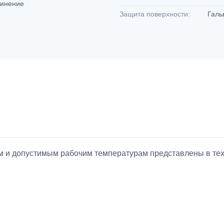
динение
Защита поверхности:
Галь
ием и допустимым рабочим температурам представлены в т