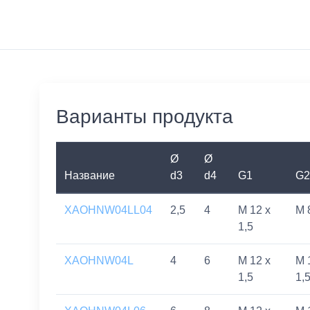
Варианты продукта
Ø
Ø
Название
d3
d4
G1
G2
XAOHNW04LL04
2,5
4
M 12 x
M 
1,5
XAOHNW04L
4
6
M 12 x
M 
1,5
1,