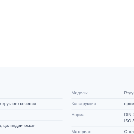
Модель:
Реду
м круглого сечения
Конструкция:
пря
Норма:
DIN 
ISO 
а, цилиндрическая
Материал:
Ста