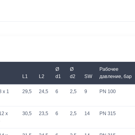
Ø
Ø
Рабочее
L1
L2
d1
d2
SW
давление, бар
8 x 1
29,5
24,5
6
2,5
9
PN 100
12 x
30,5
23,5
6
2,5
14
PN 315
5