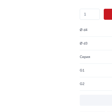
Ø d4
Ø d3
Серия
G1
G2