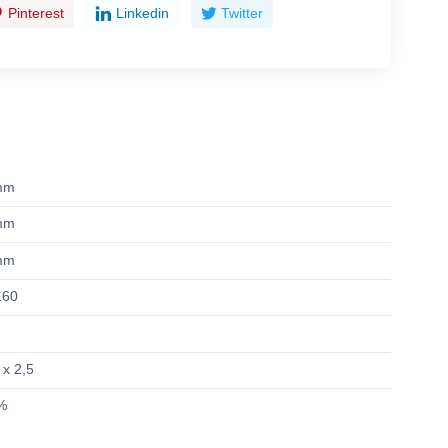
Pinterest
Linkedin
Twitter
mm
mm
mm
160
 x 2,5
%