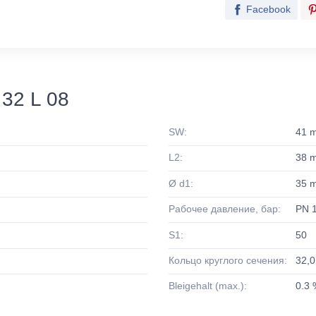
Facebook
32 L 08
SW:
41 
L2:
38 
Ø d1:
35 
Рабочее давление, бар:
PN 
S1:
50
Кольцо круглого сечения:
32,0
Bleigehalt (max.):
0.3 