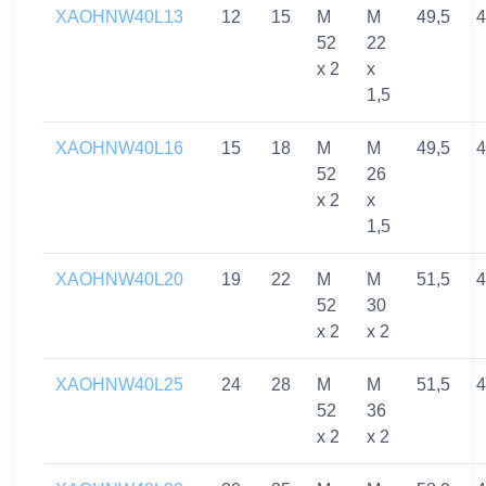
XAOHNW40L13
12
15
M
M
49,5
4
52
22
x 2
x
1,5
XAOHNW40L16
15
18
M
M
49,5
4
52
26
x 2
x
1,5
XAOHNW40L20
19
22
M
M
51,5
4
52
30
x 2
x 2
XAOHNW40L25
24
28
M
M
51,5
4
52
36
x 2
x 2