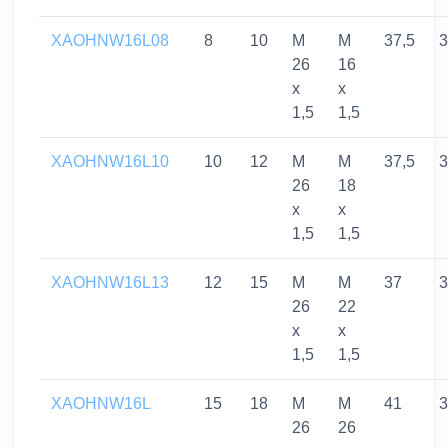
XAOHNW16L08
8
10
M
M
37,5
3
26
16
x
x
1,5
1,5
XAOHNW16L10
10
12
M
M
37,5
3
26
18
x
x
1,5
1,5
XAOHNW16L13
12
15
M
M
37
3
26
22
x
x
1,5
1,5
XAOHNW16L
15
18
M
M
41
3
26
26