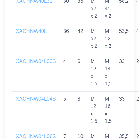
XAOHNW40L32
30
35
M
M
58,2
4
52
45
x 2
x 2
XAOHNW40L
36
42
M
M
53,5
4
52
52
x 2
x 2
XAOHNW04L03S
4
6
M
M
33
2
12
14
x
x
1,5
1,5
XAOHNW04L04S
5
8
M
M
33
2
12
16
x
x
1,5
1,5
XAOHNW04L06S
7
10
M
M
35,5
2