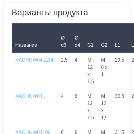
Варианты продукта
Ø
Ø
Название
d3
d4
G1
G2
L1
L
XAOHNW04LL04
2,5
4
M
M
29,5
2
12
8 x
x
1
1,5
XAOHNW04L
4
6
M
M
30,5
2
12
12
x
x
1,5
1,5
XAOHNW04L06
6
8
M
M
31,5
2