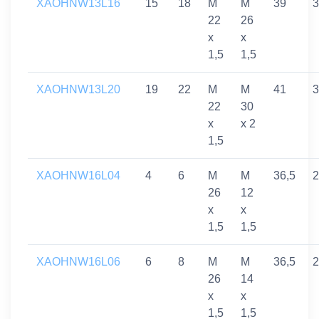
XAOHNW13L16
15
18
M
M
39
3
22
26
x
x
1,5
1,5
XAOHNW13L20
19
22
M
M
41
3
22
30
x
x 2
1,5
XAOHNW16L04
4
6
M
M
36,5
2
26
12
x
x
1,5
1,5
XAOHNW16L06
6
8
M
M
36,5
2
26
14
x
x
1,5
1,5