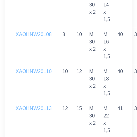
30
14
x 2
x
1,5
XAOHNW20L08
8
10
M
M
40
3
30
16
x 2
x
1,5
XAOHNW20L10
10
12
M
M
40
3
30
18
x 2
x
1,5
XAOHNW20L13
12
15
M
M
41
3
30
22
x 2
x
1,5