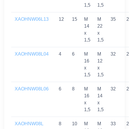
1,5
1,5
XAOHNW06L13
12
15
M
M
35
2
14
22
x
x
1,5
1,5
XAOHNW08L04
4
6
M
M
32
2
16
12
x
x
1,5
1,5
XAOHNW08L06
6
8
M
M
32
2
16
14
x
x
1,5
1,5
XAOHNW08L
8
10
M
M
33
2