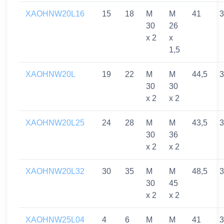
XAOHNW20L16
15
18
M
M
41
3
30
26
x 2
x
1,5
XAOHNW20L
19
22
M
M
44,5
3
30
30
x 2
x 2
XAOHNW20L25
24
28
M
M
43,5
3
30
36
x 2
x 2
XAOHNW20L32
30
35
M
M
48,5
3
30
45
x 2
x 2
XAOHNW25L04
4
6
M
M
41
3