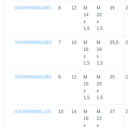
XAOHNW06L08S
8
12
M
M
35
2
14
20
x
x
1,5
1,5
XAOHNW08L06S
7
10
M
M
35,5
2
16
18
x
x
1,5
1,5
XAOHNW08L08S
8
12
M
M
35
2
16
20
x
x
1,5
1,5
XAOHNW08L10S
10
14
M
M
37
2
16
22
x
x