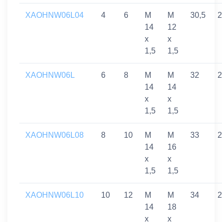
XAOHNW06L04
4
6
M
M
30,5
2
14
12
x
x
1,5
1,5
XAOHNW06L
6
8
M
M
32
2
14
14
x
x
1,5
1,5
XAOHNW06L08
8
10
M
M
33
2
14
16
x
x
1,5
1,5
XAOHNW06L10
10
12
M
M
34
2
14
18
x
x