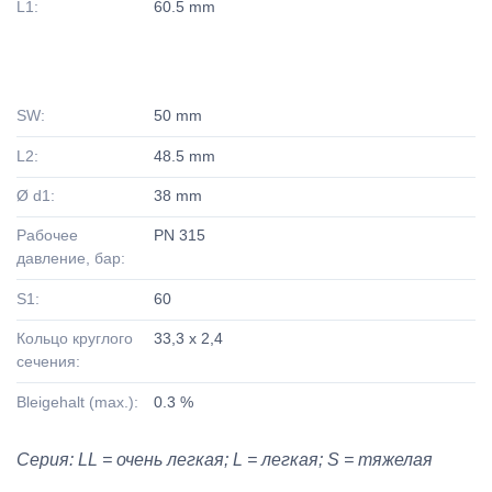
L1:
60.5 mm
SW:
50 mm
L2:
48.5 mm
Ø d1:
38 mm
Рабочее
PN 315
давление, бар:
S1:
60
Кольцо круглого
33,3 x 2,4
сечения:
Bleigehalt (max.):
0.3 %
Серия: LL = очень легкая; L = легкая; S = тяжелая