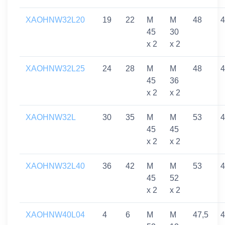
XAOHNW32L20
19
22
M
M
48
4
45
30
x 2
x 2
XAOHNW32L25
24
28
M
M
48
4
45
36
x 2
x 2
XAOHNW32L
30
35
M
M
53
4
45
45
x 2
x 2
XAOHNW32L40
36
42
M
M
53
4
45
52
x 2
x 2
XAOHNW40L04
4
6
M
M
47,5
4