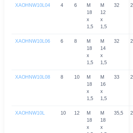
XAOHNW10L04
4
6
M
M
32
2
18
12
x
x
1,5
1,5
XAOHNW10L06
6
8
M
M
32
2
18
14
x
x
1,5
1,5
XAOHNW10L08
8
10
M
M
33
2
18
16
x
x
1,5
1,5
XAOHNW10L
10
12
M
M
35,5
2
18
18
x
x