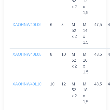
52
12
x 2
x
1,5
XAOHNW40L06
6
8
M
M
47,5
4
52
14
x 2
x
1,5
XAOHNW40L08
8
10
M
M
48,5
4
52
16
x 2
x
1,5
XAOHNW40L10
10
12
M
M
48,5
4
52
18
x 2
x
1,5