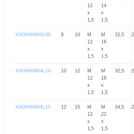
12
14
x
x
1,5
1,5
XAOHNW04L08
8
10
M
M
32,5
2
12
16
x
x
1,5
1,5
XAOHNW04L10
10
12
M
M
32,5
2
12
18
x
x
1,5
1,5
XAOHNW04L13
12
15
M
M
34,5
2
12
22
x
x
1,5
1,5