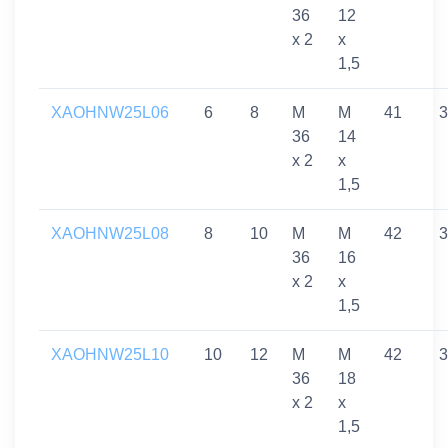
36
12
x 2
x
1,5
XAOHNW25L06
6
8
M
M
41
3
36
14
x 2
x
1,5
XAOHNW25L08
8
10
M
M
42
3
36
16
x 2
x
1,5
XAOHNW25L10
10
12
M
M
42
3
36
18
x 2
x
1,5