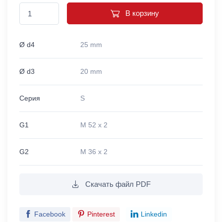
В корзину
Ø d4
25 mm
Ø d3
20 mm
Серия
S
G1
M 52 x 2
G2
M 36 x 2
Скачать файл PDF
Facebook
Pinterest
Linkedin