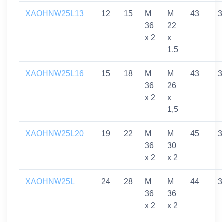
XAOHNW25L13
12
15
M
M
43
3
36
22
x 2
x
1,5
XAOHNW25L16
15
18
M
M
43
3
36
26
x 2
x
1,5
XAOHNW25L20
19
22
M
M
45
3
36
30
x 2
x 2
XAOHNW25L
24
28
M
M
44
3
36
36
x 2
x 2