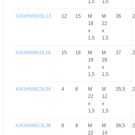
1,5
1,5
XAOHNW10L13
12
15
M
M
36
2
18
22
x
x
1,5
1,5
XAOHNW10L16
15
18
M
M
37
2
18
26
x
x
1,5
1,5
XAOHNW13L04
4
6
M
M
35,5
2
22
12
x
x
1,5
1,5
XAOHNW13L06
6
8
M
M
36,5
2
22
14