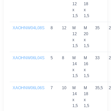
12
18
x
x
1,5
1,5
XAOHNW04L08S
8
12
M
M
35
2
12
20
x
x
1,5
1,5
XAOHNW06L04S
5
8
M
M
33
2
14
16
x
x
1,5
1,5
XAOHNW06L06S
7
10
M
M
35,5
2
14
18
x
x
1,5
1,5