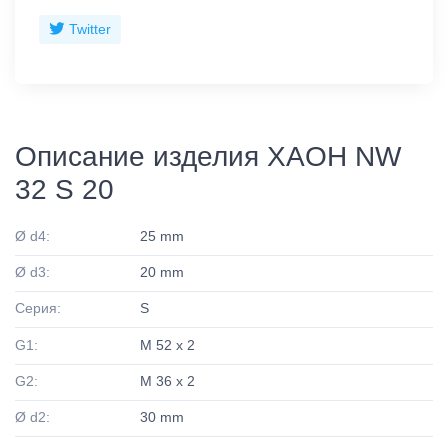
Twitter
Описание изделия XAOH NW
32 S 20
Ø d4:
25 mm
Ø d3:
20 mm
Серия:
S
G1:
M 52 x 2
G2:
M 36 x 2
Ø d2:
30 mm