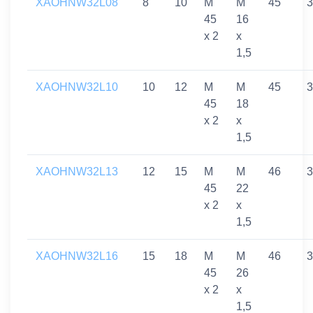
XAOHNW32L08
8
10
M
M
45
3
45
16
x 2
x
1,5
XAOHNW32L10
10
12
M
M
45
3
45
18
x 2
x
1,5
XAOHNW32L13
12
15
M
M
46
3
45
22
x 2
x
1,5
XAOHNW32L16
15
18
M
M
46
3
45
26
x 2
x
1,5