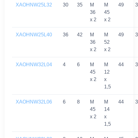
XAOHNW25L32
30
35
M
M
49
3
36
45
x 2
x 2
XAOHNW25L40
36
42
M
M
49
3
36
52
x 2
x 2
XAOHNW32L04
4
6
M
M
44
3
45
12
x 2
x
1,5
XAOHNW32L06
6
8
M
M
44
3
45
14
x 2
x
1,5