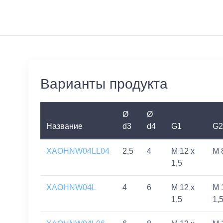
Варианты продукта
Ø
Ø
Название
d3
d4
G1
G2
XAOHNW04LL04
2,5
4
M 12 x
M 
1,5
XAOHNW04L
4
6
M 12 x
M 
1,5
1,