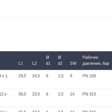
Ø
Ø
Рабочее
L1
L2
d1
d2
SW
давление, бар
8 x 1
29,5
24,5
6
2,5
9
PN 100
12 x
30,5
23,5
6
2,5
14
PN 315
5