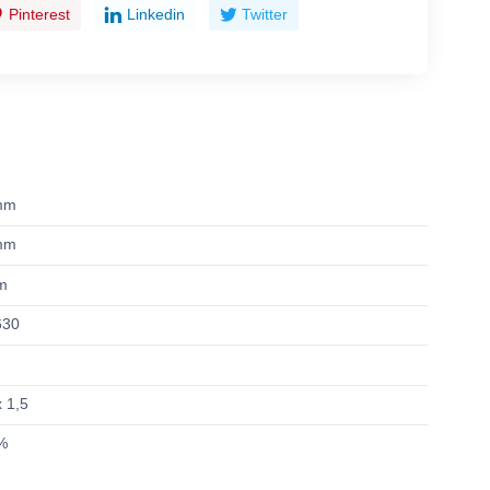
Pinterest
Linkedin
Twitter
mm
mm
m
630
x 1,5
%