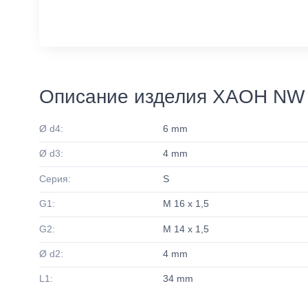
Описание изделия XAOH NW 
Ø d4:
6 mm
Ø d3:
4 mm
Серия:
S
G1:
M 16 x 1,5
G2:
M 14 x 1,5
Ø d2:
4 mm
L1:
34 mm