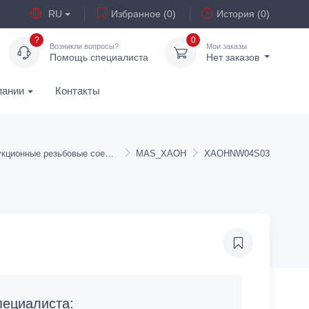
RU
Избранное (0)
История (0)
?
0
Возникли вопросы?
Мои заказы
Помощь специалиста
Нет заказов
пании
Контакты
Редукционные резьбовые соединения
MAS_XAOH
XAOHNW04S03
ециалиста: