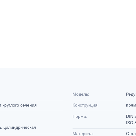
Модель:
Реду
м круглого сечения
Конструкция:
пря
Норма:
DIN 
ISO 
а, цилиндрическая
Материал:
Ста