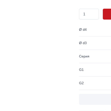
Ø d4
Ø d3
Серия
G1
G2