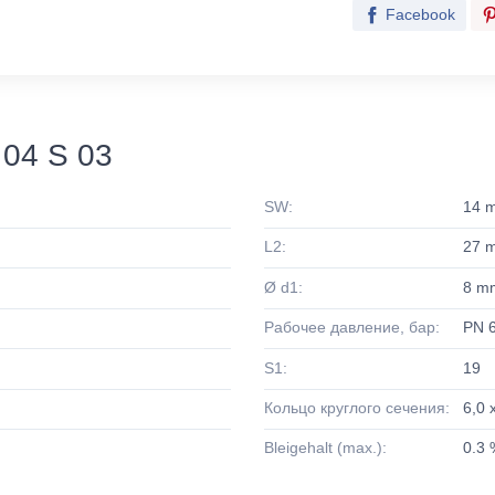
Facebook
04 S 03
SW:
14 
L2:
27 
Ø d1:
8 m
Рабочее давление, бар:
PN 
S1:
19
Кольцо круглого сечения:
6,0 
Bleigehalt (max.):
0.3 