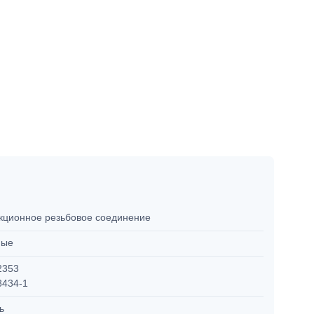
кционное резьбовое соединение
мые
2353
8434-1
ль