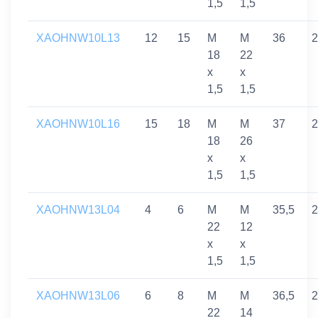
1,5
1,5
XAOHNW10L13
12
15
M
M
36
2
18
22
x
x
1,5
1,5
XAOHNW10L16
15
18
M
M
37
2
18
26
x
x
1,5
1,5
XAOHNW13L04
4
6
M
M
35,5
2
22
12
x
x
1,5
1,5
XAOHNW13L06
6
8
M
M
36,5
2
22
14