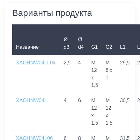
Варианты продукта
Ø
Ø
Название
d3
d4
G1
G2
L1
L
XAOHNW04LL04
2,5
4
M
M
29,5
2
12
8 x
x
1
1,5
XAOHNW04L
4
6
M
M
30,5
2
12
12
x
x
1,5
1,5
XAOHNW04L06
6
8
M
M
31,5
2