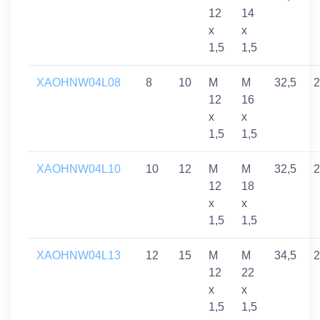
12
14
x
x
1,5
1,5
XAOHNW04L08
8
10
M
M
32,5
2
12
16
x
x
1,5
1,5
XAOHNW04L10
10
12
M
M
32,5
2
12
18
x
x
1,5
1,5
XAOHNW04L13
12
15
M
M
34,5
2
12
22
x
x
1,5
1,5