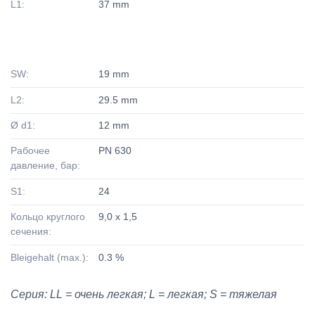
L1:
37 mm
SW:
19 mm
L2:
29.5 mm
Ø d1:
12 mm
Рабочее
PN 630
давление, бар:
S1:
24
Кольцо круглого
9,0 x 1,5
сечения:
Bleigehalt (max.):
0.3 %
Серия: LL = очень легкая; L = легкая; S = тяжелая