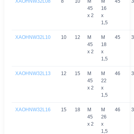
XAOHNW32L08
8
10
M
M
45
3
45
16
x 2
x
1,5
XAOHNW32L10
10
12
M
M
45
3
45
18
x 2
x
1,5
XAOHNW32L13
12
15
M
M
46
3
45
22
x 2
x
1,5
XAOHNW32L16
15
18
M
M
46
3
45
26
x 2
x
1,5