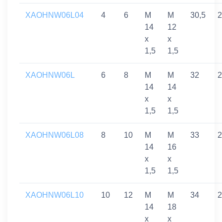
XAOHNW06L04
4
6
M
M
30,5
2
14
12
x
x
1,5
1,5
XAOHNW06L
6
8
M
M
32
2
14
14
x
x
1,5
1,5
XAOHNW06L08
8
10
M
M
33
2
14
16
x
x
1,5
1,5
XAOHNW06L10
10
12
M
M
34
2
14
18
x
x