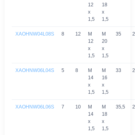
12
18
x
x
1,5
1,5
XAOHNW04L08S
8
12
M
M
35
2
12
20
x
x
1,5
1,5
XAOHNW06L04S
5
8
M
M
33
2
14
16
x
x
1,5
1,5
XAOHNW06L06S
7
10
M
M
35,5
2
14
18
x
x
1,5
1,5