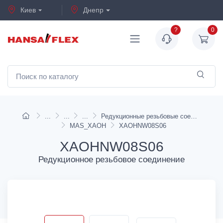
Киев
Днепр
?
0
Редукционные резьбовые соединения
MAS_XAOH
XAOHNW08S06
XAOHNW08S06
Редукционное резьбовое соединение