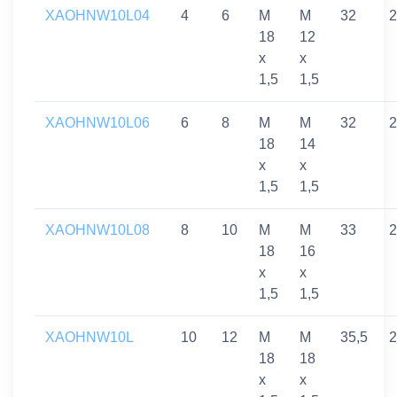
XAOHNW10L04
4
6
M
M
32
2
18
12
x
x
1,5
1,5
XAOHNW10L06
6
8
M
M
32
2
18
14
x
x
1,5
1,5
XAOHNW10L08
8
10
M
M
33
2
18
16
x
x
1,5
1,5
XAOHNW10L
10
12
M
M
35,5
2
18
18
x
x