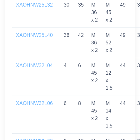
XAOHNW25L32
30
35
M
M
49
3
36
45
x 2
x 2
XAOHNW25L40
36
42
M
M
49
3
36
52
x 2
x 2
XAOHNW32L04
4
6
M
M
44
3
45
12
x 2
x
1,5
XAOHNW32L06
6
8
M
M
44
3
45
14
x 2
x
1,5