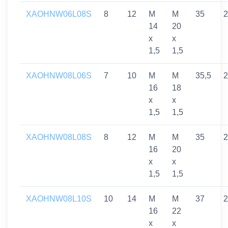
XAOHNW06L08S
8
12
M
M
35
2
14
20
x
x
1,5
1,5
XAOHNW08L06S
7
10
M
M
35,5
2
16
18
x
x
1,5
1,5
XAOHNW08L08S
8
12
M
M
35
2
16
20
x
x
1,5
1,5
XAOHNW08L10S
10
14
M
M
37
2
16
22
x
x