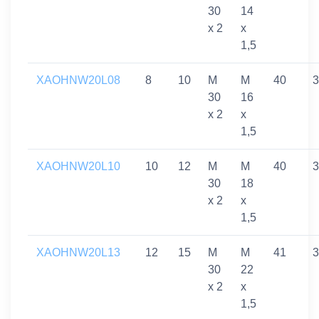
30
14
x 2
x
1,5
XAOHNW20L08
8
10
M
M
40
3
30
16
x 2
x
1,5
XAOHNW20L10
10
12
M
M
40
3
30
18
x 2
x
1,5
XAOHNW20L13
12
15
M
M
41
3
30
22
x 2
x
1,5