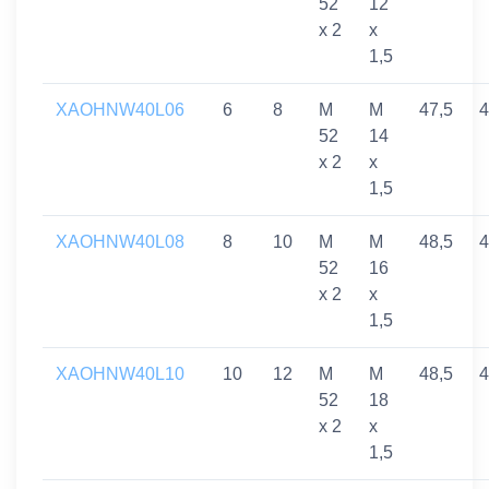
52
12
x 2
x
1,5
XAOHNW40L06
6
8
M
M
47,5
4
52
14
x 2
x
1,5
XAOHNW40L08
8
10
M
M
48,5
4
52
16
x 2
x
1,5
XAOHNW40L10
10
12
M
M
48,5
4
52
18
x 2
x
1,5