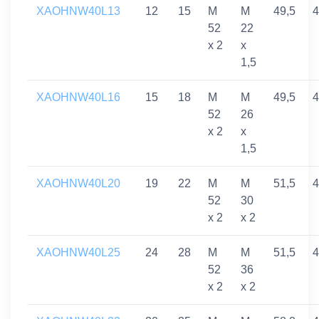
XAOHNW40L13
12
15
M
M
49,5
4
52
22
x 2
x
1,5
XAOHNW40L16
15
18
M
M
49,5
4
52
26
x 2
x
1,5
XAOHNW40L20
19
22
M
M
51,5
4
52
30
x 2
x 2
XAOHNW40L25
24
28
M
M
51,5
4
52
36
x 2
x 2