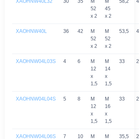
XAOHNW40L32
30
35
M
M
58,2
4
52
45
x 2
x 2
XAOHNW40L
36
42
M
M
53,5
4
52
52
x 2
x 2
XAOHNW04L03S
4
6
M
M
33
2
12
14
x
x
1,5
1,5
XAOHNW04L04S
5
8
M
M
33
2
12
16
x
x
1,5
1,5
XAOHNW04L06S
7
10
M
M
35,5
2