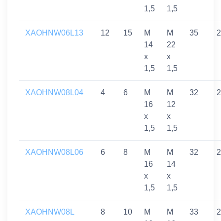
1,5
1,5
XAOHNW06L13
12
15
M
M
35
2
14
22
x
x
1,5
1,5
XAOHNW08L04
4
6
M
M
32
2
16
12
x
x
1,5
1,5
XAOHNW08L06
6
8
M
M
32
2
16
14
x
x
1,5
1,5
XAOHNW08L
8
10
M
M
33
2