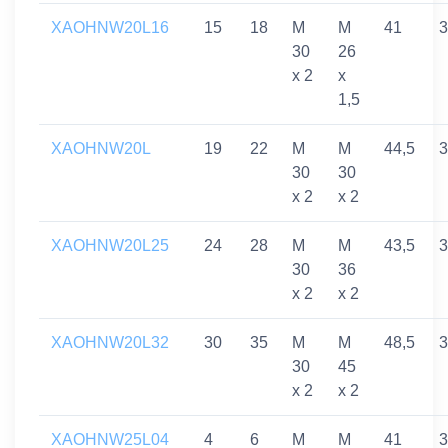
XAOHNW20L16
15
18
M
M
41
3
30
26
x 2
x
1,5
XAOHNW20L
19
22
M
M
44,5
3
30
30
x 2
x 2
XAOHNW20L25
24
28
M
M
43,5
3
30
36
x 2
x 2
XAOHNW20L32
30
35
M
M
48,5
3
30
45
x 2
x 2
XAOHNW25L04
4
6
M
M
41
3