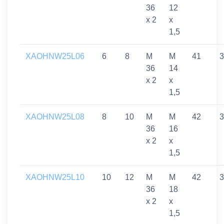
36
12
x 2
x
1,5
XAOHNW25L06
6
8
M
M
41
3
36
14
x 2
x
1,5
XAOHNW25L08
8
10
M
M
42
3
36
16
x 2
x
1,5
XAOHNW25L10
10
12
M
M
42
3
36
18
x 2
x
1,5