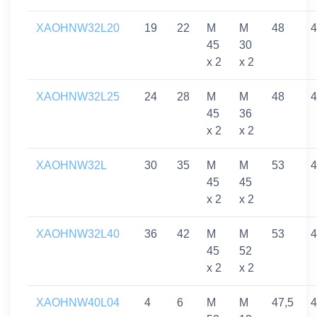
XAOHNW32L20
19
22
M
M
48
4
45
30
x 2
x 2
XAOHNW32L25
24
28
M
M
48
4
45
36
x 2
x 2
XAOHNW32L
30
35
M
M
53
4
45
45
x 2
x 2
XAOHNW32L40
36
42
M
M
53
4
45
52
x 2
x 2
XAOHNW40L04
4
6
M
M
47,5
4