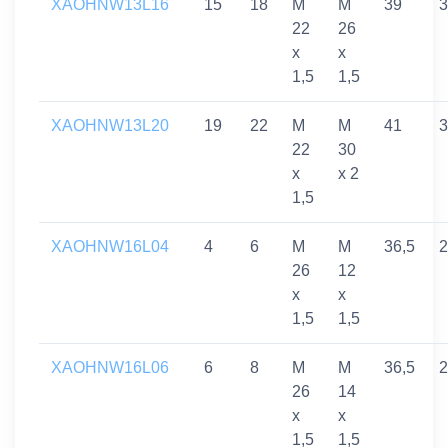
XAOHNW13L16
15
18
M
M
39
3
22
26
x
x
1,5
1,5
XAOHNW13L20
19
22
M
M
41
3
22
30
x
x 2
1,5
XAOHNW16L04
4
6
M
M
36,5
2
26
12
x
x
1,5
1,5
XAOHNW16L06
6
8
M
M
36,5
2
26
14
x
x
1,5
1,5