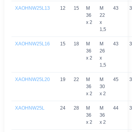
XAOHNW25L13
12
15
M
M
43
3
36
22
x 2
x
1,5
XAOHNW25L16
15
18
M
M
43
3
36
26
x 2
x
1,5
XAOHNW25L20
19
22
M
M
45
3
36
30
x 2
x 2
XAOHNW25L
24
28
M
M
44
3
36
36
x 2
x 2