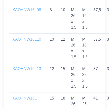
XAOHNW16L08
8
10
M
M
37,5
3
26
16
x
x
1,5
1,5
XAOHNW16L10
10
12
M
M
37,5
3
26
18
x
x
1,5
1,5
XAOHNW16L13
12
15
M
M
37
3
26
22
x
x
1,5
1,5
XAOHNW16L
15
18
M
M
41
3
26
26