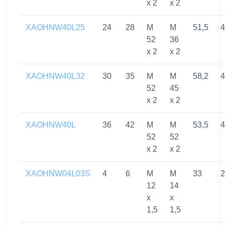
x 2
x 2
XAOHNW40L25
24
28
M
M
51,5
4
52
36
x 2
x 2
XAOHNW40L32
30
35
M
M
58,2
4
52
45
x 2
x 2
XAOHNW40L
36
42
M
M
53,5
4
52
52
x 2
x 2
XAOHNW04L03S
4
6
M
M
33
2
12
14
x
x
1,5
1,5