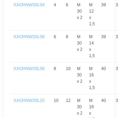
XAOHNW20L04
4
6
M
M
39
3
30
12
x 2
x
1,5
XAOHNW20L06
6
8
M
M
39
3
30
14
x 2
x
1,5
XAOHNW20L08
8
10
M
M
40
3
30
16
x 2
x
1,5
XAOHNW20L10
10
12
M
M
40
3
30
18
x 2
x