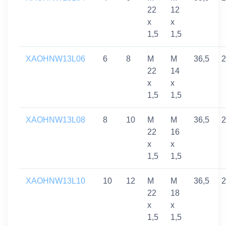
22
12
x
x
1,5
1,5
XAOHNW13L06
6
8
M
M
36,5
2
22
14
x
x
1,5
1,5
XAOHNW13L08
8
10
M
M
36,5
2
22
16
x
x
1,5
1,5
XAOHNW13L10
10
12
M
M
36,5
2
22
18
x
x
1,5
1,5