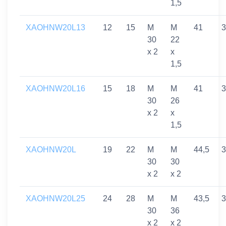
1,5
XAOHNW20L13
12
15
M
M
41
3
30
22
x 2
x
1,5
XAOHNW20L16
15
18
M
M
41
3
30
26
x 2
x
1,5
XAOHNW20L
19
22
M
M
44,5
3
30
30
x 2
x 2
XAOHNW20L25
24
28
M
M
43,5
3
30
36
x 2
x 2