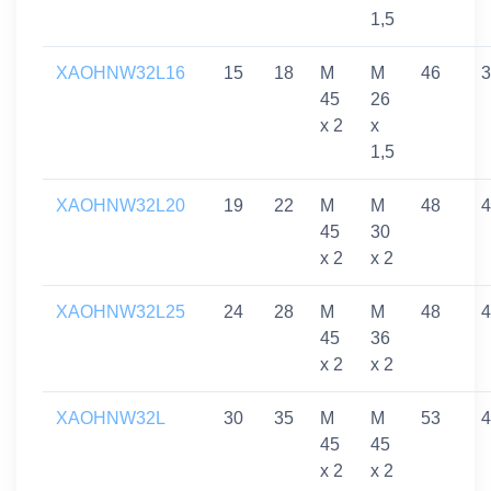
1,5
XAOHNW32L16
15
18
M
M
46
3
45
26
x 2
x
1,5
XAOHNW32L20
19
22
M
M
48
4
45
30
x 2
x 2
XAOHNW32L25
24
28
M
M
48
4
45
36
x 2
x 2
XAOHNW32L
30
35
M
M
53
4
45
45
x 2
x 2