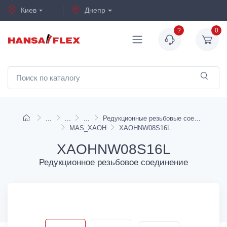
Киев
Днепр
?
0
Редукционные резьбовые соединения
MAS_XAOH
XAOHNW08S16L
XAOHNW08S16L
Редукционное резьбовое соединение