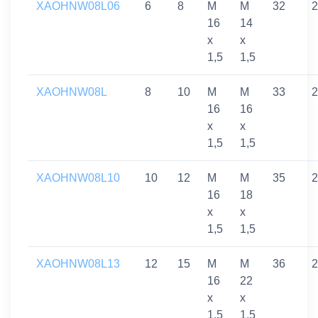
XAOHNW08L06
6
8
M
M
32
2
16
14
x
x
1,5
1,5
XAOHNW08L
8
10
M
M
33
2
16
16
x
x
1,5
1,5
XAOHNW08L10
10
12
M
M
35
2
16
18
x
x
1,5
1,5
XAOHNW08L13
12
15
M
M
36
2
16
22
x
x
1,5
1,5