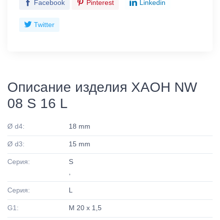
Facebook
Pinterest
Linkedin
Twitter
Описание изделия XAOH NW
08 S 16 L
Ø d4:
18 mm
Ø d3:
15 mm
Серия:
S
,
Серия:
L
G1:
M 20 x 1,5