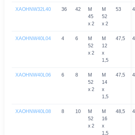
XAOHNW32L40
36
42
M
M
53
4
45
52
x 2
x 2
XAOHNW40L04
4
6
M
M
47,5
4
52
12
x 2
x
1,5
XAOHNW40L06
6
8
M
M
47,5
4
52
14
x 2
x
1,5
XAOHNW40L08
8
10
M
M
48,5
4
52
16
x 2
x
1,5