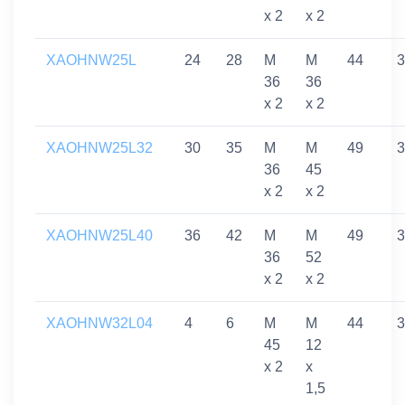
x 2
x 2
XAOHNW25L
24
28
M
M
44
3
36
36
x 2
x 2
XAOHNW25L32
30
35
M
M
49
3
36
45
x 2
x 2
XAOHNW25L40
36
42
M
M
49
3
36
52
x 2
x 2
XAOHNW32L04
4
6
M
M
44
3
45
12
x 2
x
1,5