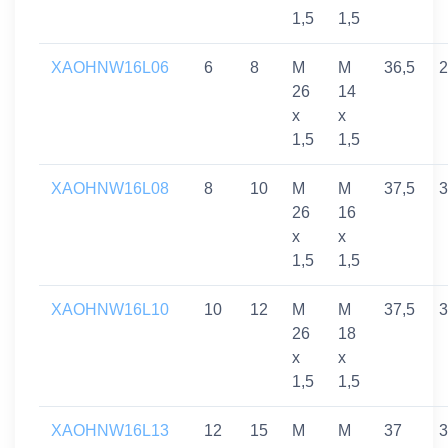
1,5
1,5
XAOHNW16L06
6
8
M
M
36,5
2
26
14
x
x
1,5
1,5
XAOHNW16L08
8
10
M
M
37,5
3
26
16
x
x
1,5
1,5
XAOHNW16L10
10
12
M
M
37,5
3
26
18
x
x
1,5
1,5
XAOHNW16L13
12
15
M
M
37
3