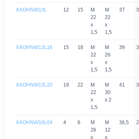
XAOHNW13L
12
15
M
M
37
3
22
22
x
x
1,5
1,5
XAOHNW13L16
15
18
M
M
39
3
22
26
x
x
1,5
1,5
XAOHNW13L20
19
22
M
M
41
3
22
30
x
x 2
1,5
XAOHNW16L04
4
6
M
M
36,5
2
26
12
x
x