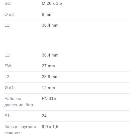
G2:
M 26 x 1,5
Ø d2:
8 mm
L1:
36.4 mm
L1:
36.4 mm
SW:
27 mm
L2:
28.9 mm
Ø d1:
12 mm
Рабочее
PN 315
давление, бар:
S1:
24
Кольцо круглого
9,0 x 1,5
сечения: