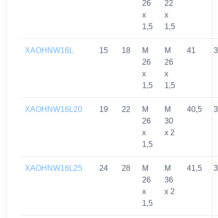
26
22
x
x
1,5
1,5
XAOHNW16L
15
18
M
M
41
3
26
26
x
x
1,5
1,5
XAOHNW16L20
19
22
M
M
40,5
3
26
30
x
x 2
1,5
XAOHNW16L25
24
28
M
M
41,5
3
26
36
x
x 2
1,5