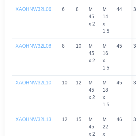
XAOHNW32L06
6
8
M
M
44
3
45
14
x 2
x
1,5
XAOHNW32L08
8
10
M
M
45
3
45
16
x 2
x
1,5
XAOHNW32L10
10
12
M
M
45
3
45
18
x 2
x
1,5
XAOHNW32L13
12
15
M
M
46
3
45
22
x 2
x