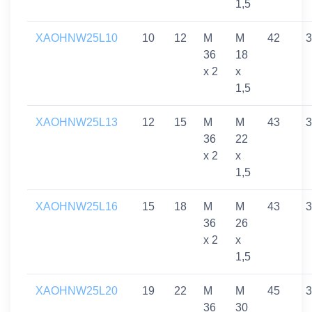
1,5
XAOHNW25L10
10
12
M
M
42
3
36
18
x 2
x
1,5
XAOHNW25L13
12
15
M
M
43
3
36
22
x 2
x
1,5
XAOHNW25L16
15
18
M
M
43
3
36
26
x 2
x
1,5
XAOHNW25L20
19
22
M
M
45
3
36
30