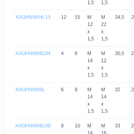
1,5
1,5
XAOHNW04L13
12
15
M
M
34,5
2
12
22
x
x
1,5
1,5
XAOHNW06L04
4
6
M
M
30,5
2
14
12
x
x
1,5
1,5
XAOHNW06L
6
8
M
M
32
2
14
14
x
x
1,5
1,5
XAOHNW06L08
8
10
M
M
33
2
14
16