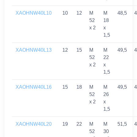
XAOHNW40L10
10
12
M
M
48,5
4
52
18
x 2
x
1,5
XAOHNW40L13
12
15
M
M
49,5
4
52
22
x 2
x
1,5
XAOHNW40L16
15
18
M
M
49,5
4
52
26
x 2
x
1,5
XAOHNW40L20
19
22
M
M
51,5
4
52
30