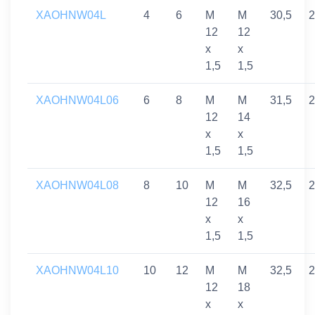
XAOHNW04L
4
6
M
M
30,5
2
12
12
x
x
1,5
1,5
XAOHNW04L06
6
8
M
M
31,5
2
12
14
x
x
1,5
1,5
XAOHNW04L08
8
10
M
M
32,5
2
12
16
x
x
1,5
1,5
XAOHNW04L10
10
12
M
M
32,5
2
12
18
x
x