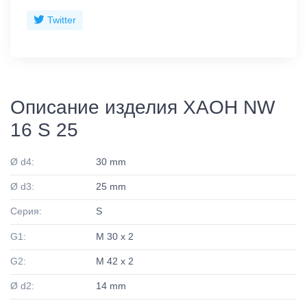
Twitter
Описание изделия XAOH NW
16 S 25
Ø d4:
30 mm
Ø d3:
25 mm
Серия:
S
G1:
M 30 x 2
G2:
M 42 x 2
Ø d2:
14 mm