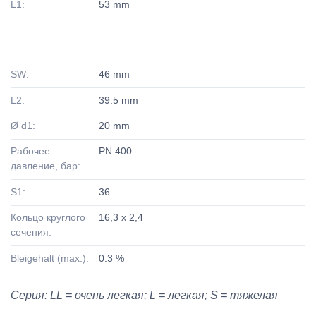
L1:
53 mm
SW:
46 mm
L2:
39.5 mm
Ø d1:
20 mm
Рабочее
PN 400
давление, бар:
S1:
36
Кольцо круглого
16,3 x 2,4
сечения:
Bleigehalt (max.):
0.3 %
Серия: LL = очень легкая; L = легкая; S = тяжелая