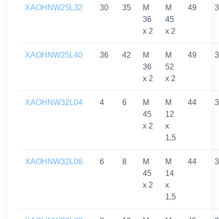
XAOHNW25L32
30
35
M
M
49
3
36
45
x 2
x 2
XAOHNW25L40
36
42
M
M
49
3
36
52
x 2
x 2
XAOHNW32L04
4
6
M
M
44
3
45
12
x 2
x
1,5
XAOHNW32L06
6
8
M
M
44
3
45
14
x 2
x
1,5