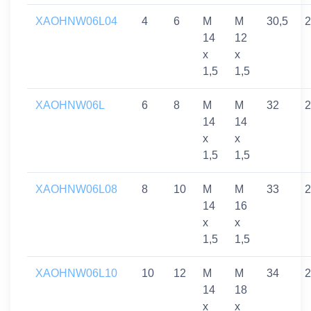
XAOHNW06L04
4
6
M
M
30,5
2
14
12
x
x
1,5
1,5
XAOHNW06L
6
8
M
M
32
2
14
14
x
x
1,5
1,5
XAOHNW06L08
8
10
M
M
33
2
14
16
x
x
1,5
1,5
XAOHNW06L10
10
12
M
M
34
2
14
18
x
x