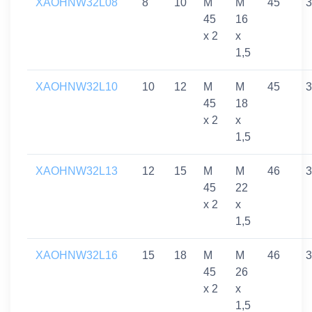
XAOHNW32L08
8
10
M
M
45
3
45
16
x 2
x
1,5
XAOHNW32L10
10
12
M
M
45
3
45
18
x 2
x
1,5
XAOHNW32L13
12
15
M
M
46
3
45
22
x 2
x
1,5
XAOHNW32L16
15
18
M
M
46
3
45
26
x 2
x
1,5