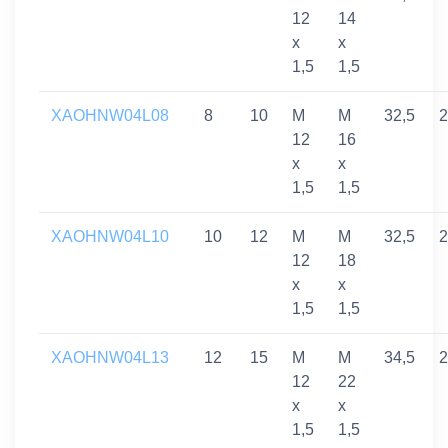
12
14
x
x
1,5
1,5
XAOHNW04L08
8
10
M
M
32,5
2
12
16
x
x
1,5
1,5
XAOHNW04L10
10
12
M
M
32,5
2
12
18
x
x
1,5
1,5
XAOHNW04L13
12
15
M
M
34,5
2
12
22
x
x
1,5
1,5