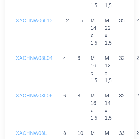
1,5
1,5
XAOHNW06L13
12
15
M
M
35
2
14
22
x
x
1,5
1,5
XAOHNW08L04
4
6
M
M
32
2
16
12
x
x
1,5
1,5
XAOHNW08L06
6
8
M
M
32
2
16
14
x
x
1,5
1,5
XAOHNW08L
8
10
M
M
33
2