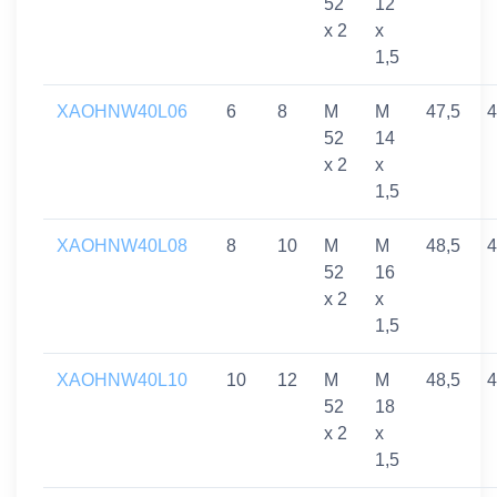
52
12
x 2
x
1,5
XAOHNW40L06
6
8
M
M
47,5
4
52
14
x 2
x
1,5
XAOHNW40L08
8
10
M
M
48,5
4
52
16
x 2
x
1,5
XAOHNW40L10
10
12
M
M
48,5
4
52
18
x 2
x
1,5