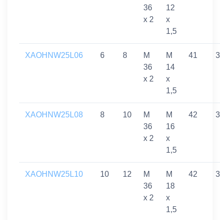
36
12
x 2
x
1,5
XAOHNW25L06
6
8
M
M
41
3
36
14
x 2
x
1,5
XAOHNW25L08
8
10
M
M
42
3
36
16
x 2
x
1,5
XAOHNW25L10
10
12
M
M
42
3
36
18
x 2
x
1,5