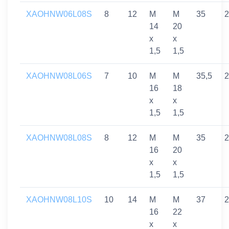
XAOHNW06L08S
8
12
M
M
35
2
14
20
x
x
1,5
1,5
XAOHNW08L06S
7
10
M
M
35,5
2
16
18
x
x
1,5
1,5
XAOHNW08L08S
8
12
M
M
35
2
16
20
x
x
1,5
1,5
XAOHNW08L10S
10
14
M
M
37
2
16
22
x
x