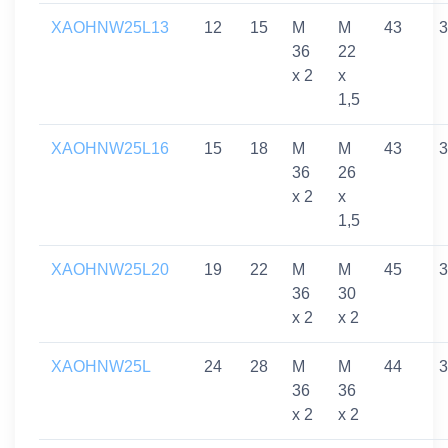
XAOHNW25L13
12
15
M
M
43
3
36
22
x 2
x
1,5
XAOHNW25L16
15
18
M
M
43
3
36
26
x 2
x
1,5
XAOHNW25L20
19
22
M
M
45
3
36
30
x 2
x 2
XAOHNW25L
24
28
M
M
44
3
36
36
x 2
x 2