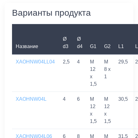
Варианты продукта
Ø
Ø
Название
d3
d4
G1
G2
L1
L
XAOHNW04LL04
2,5
4
M
M
29,5
2
12
8 x
x
1
1,5
XAOHNW04L
4
6
M
M
30,5
2
12
12
x
x
1,5
1,5
XAOHNW04L06
6
8
M
M
31,5
2