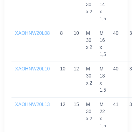
30
14
x 2
x
1,5
XAOHNW20L08
8
10
M
M
40
3
30
16
x 2
x
1,5
XAOHNW20L10
10
12
M
M
40
3
30
18
x 2
x
1,5
XAOHNW20L13
12
15
M
M
41
3
30
22
x 2
x
1,5