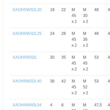
XAOHNW32L20
19
22
M
M
48
4
45
30
x 2
x 2
XAOHNW32L25
24
28
M
M
48
4
45
36
x 2
x 2
XAOHNW32L
30
35
M
M
53
4
45
45
x 2
x 2
XAOHNW32L40
36
42
M
M
53
4
45
52
x 2
x 2
XAOHNW40L04
4
6
M
M
47,5
4