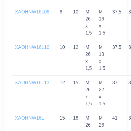
XAOHNW16L08
8
10
M
M
37,5
3
26
16
x
x
1,5
1,5
XAOHNW16L10
10
12
M
M
37,5
3
26
18
x
x
1,5
1,5
XAOHNW16L13
12
15
M
M
37
3
26
22
x
x
1,5
1,5
XAOHNW16L
15
18
M
M
41
3
26
26