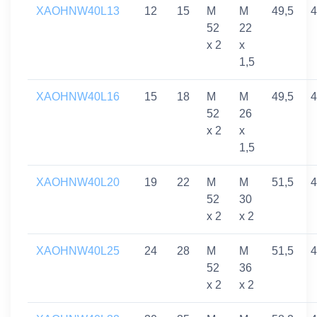
XAOHNW40L13
12
15
M
M
49,5
4
52
22
x 2
x
1,5
XAOHNW40L16
15
18
M
M
49,5
4
52
26
x 2
x
1,5
XAOHNW40L20
19
22
M
M
51,5
4
52
30
x 2
x 2
XAOHNW40L25
24
28
M
M
51,5
4
52
36
x 2
x 2