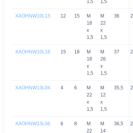
1,5
1,5
XAOHNW10L13
12
15
M
M
36
2
18
22
x
x
1,5
1,5
XAOHNW10L16
15
18
M
M
37
2
18
26
x
x
1,5
1,5
XAOHNW13L04
4
6
M
M
35,5
2
22
12
x
x
1,5
1,5
XAOHNW13L06
6
8
M
M
36,5
2
22
14