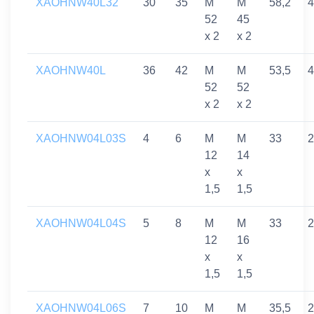
XAOHNW40L32
30
35
M
M
58,2
4
52
45
x 2
x 2
XAOHNW40L
36
42
M
M
53,5
4
52
52
x 2
x 2
XAOHNW04L03S
4
6
M
M
33
2
12
14
x
x
1,5
1,5
XAOHNW04L04S
5
8
M
M
33
2
12
16
x
x
1,5
1,5
XAOHNW04L06S
7
10
M
M
35,5
2