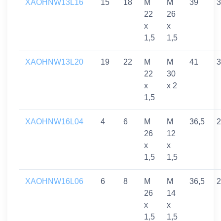
XAOHNW13L16
15
18
M
M
39
3
22
26
x
x
1,5
1,5
XAOHNW13L20
19
22
M
M
41
3
22
30
x
x 2
1,5
XAOHNW16L04
4
6
M
M
36,5
2
26
12
x
x
1,5
1,5
XAOHNW16L06
6
8
M
M
36,5
2
26
14
x
x
1,5
1,5