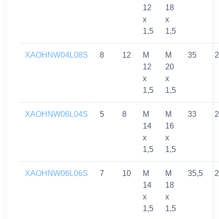
12
18
x
x
1,5
1,5
XAOHNW04L08S
8
12
M
M
35
2
12
20
x
x
1,5
1,5
XAOHNW06L04S
5
8
M
M
33
2
14
16
x
x
1,5
1,5
XAOHNW06L06S
7
10
M
M
35,5
2
14
18
x
x
1,5
1,5