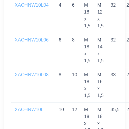
XAOHNW10L04
4
6
M
M
32
2
18
12
x
x
1,5
1,5
XAOHNW10L06
6
8
M
M
32
2
18
14
x
x
1,5
1,5
XAOHNW10L08
8
10
M
M
33
2
18
16
x
x
1,5
1,5
XAOHNW10L
10
12
M
M
35,5
2
18
18
x
x