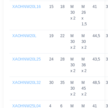
XAOHNW20L16
15
18
M
M
41
3
30
26
x 2
x
1,5
XAOHNW20L
19
22
M
M
44,5
3
30
30
x 2
x 2
XAOHNW20L25
24
28
M
M
43,5
3
30
36
x 2
x 2
XAOHNW20L32
30
35
M
M
48,5
3
30
45
x 2
x 2
XAOHNW25L04
4
6
M
M
41
3