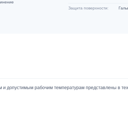
динение
Защита поверхности:
Галь
ием и допустимым рабочим температурам представлены в т