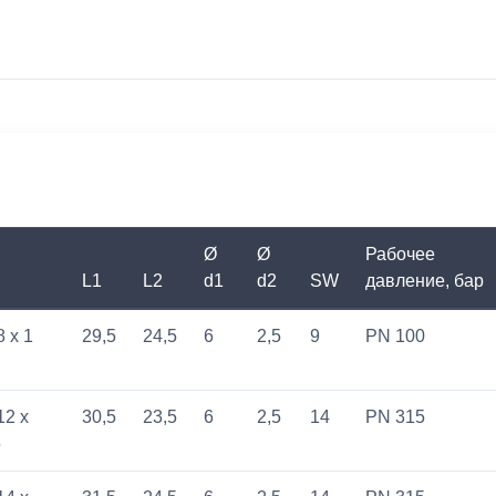
Ø
Ø
Рабочее
L1
L2
d1
d2
SW
давление, бар
8 x 1
29,5
24,5
6
2,5
9
PN 100
12 x
30,5
23,5
6
2,5
14
PN 315
5