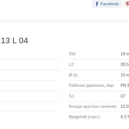
Facebook
13 L 04
SW:
19 
L2:
28.
Ø d1:
15 
Рабочее давление, бар:
PN 
S1:
27
Кольцо круглого сечения:
12,0
Bleigehalt (max.):
0.3 