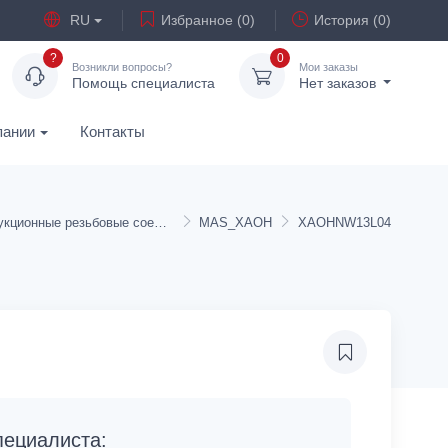
RU
Избранное (0)
История (0)
?
0
Возникли вопросы?
Мои заказы
Помощь специалиста
Нет заказов
пании
Контакты
Редукционные резьбовые соединения
MAS_XAOH
XAOHNW13L04
ециалиста: