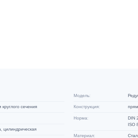
Модель:
Реду
м круглого сечения
Конструкция:
пря
Норма:
DIN 
ISO 
а, цилиндрическая
Материал:
Ста