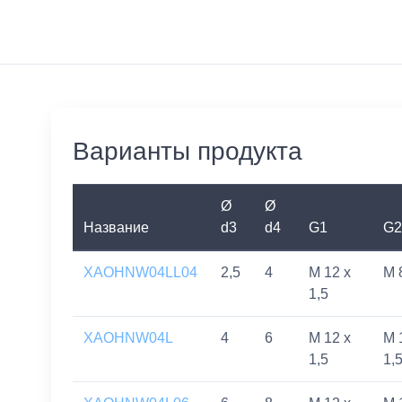
Варианты продукта
Ø
Ø
Название
d3
d4
G1
G2
XAOHNW04LL04
2,5
4
M 12 x
M 
1,5
XAOHNW04L
4
6
M 12 x
M 
1,5
1,