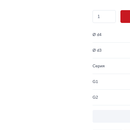
Ø d4
Ø d3
Серия
G1
G2