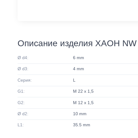
Описание изделия XAOH NW 
Ø d4:
6 mm
Ø d3:
4 mm
Серия:
L
G1:
M 22 x 1,5
G2:
M 12 x 1,5
Ø d2:
10 mm
L1:
35.5 mm