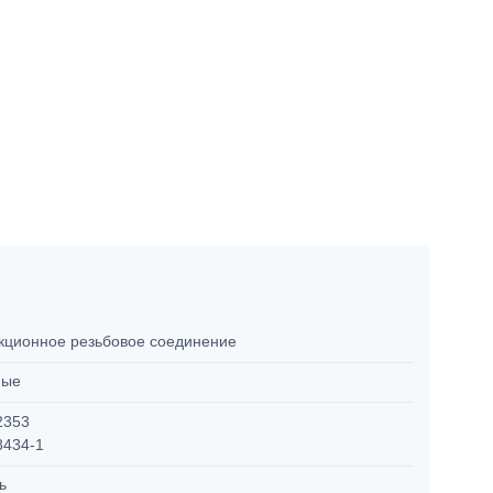
кционное резьбовое соединение
мые
2353
8434-1
ль