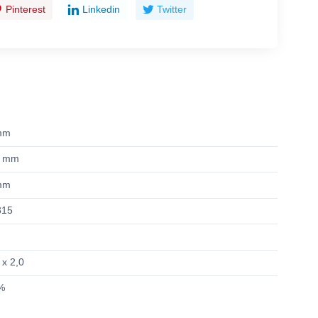
Pinterest
Linkedin
Twitter
mm
5 mm
mm
315
 x 2,0
%