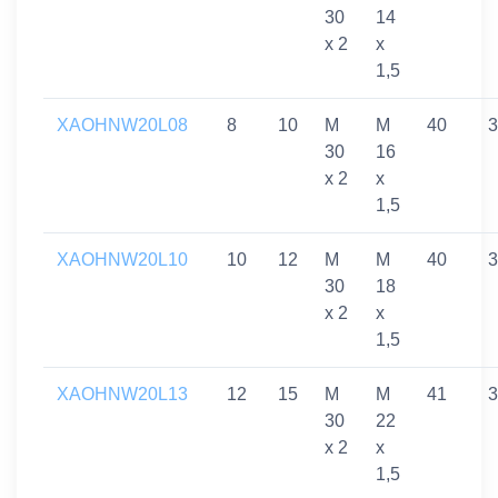
30
14
x 2
x
1,5
XAOHNW20L08
8
10
M
M
40
3
30
16
x 2
x
1,5
XAOHNW20L10
10
12
M
M
40
3
30
18
x 2
x
1,5
XAOHNW20L13
12
15
M
M
41
3
30
22
x 2
x
1,5