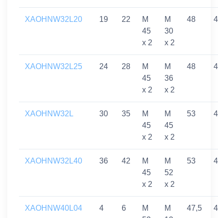
XAOHNW32L20
19
22
M
M
48
4
45
30
x 2
x 2
XAOHNW32L25
24
28
M
M
48
4
45
36
x 2
x 2
XAOHNW32L
30
35
M
M
53
4
45
45
x 2
x 2
XAOHNW32L40
36
42
M
M
53
4
45
52
x 2
x 2
XAOHNW40L04
4
6
M
M
47,5
4