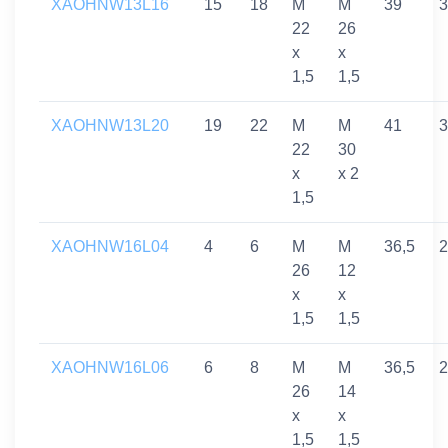
XAOHNW13L16
15
18
M
M
39
3
22
26
x
x
1,5
1,5
XAOHNW13L20
19
22
M
M
41
3
22
30
x
x 2
1,5
XAOHNW16L04
4
6
M
M
36,5
2
26
12
x
x
1,5
1,5
XAOHNW16L06
6
8
M
M
36,5
2
26
14
x
x
1,5
1,5