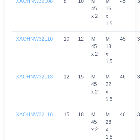
XAOHNW32L08
8
10
M
M
45
3
45
16
x 2
x
1,5
XAOHNW32L10
10
12
M
M
45
3
45
18
x 2
x
1,5
XAOHNW32L13
12
15
M
M
46
3
45
22
x 2
x
1,5
XAOHNW32L16
15
18
M
M
46
3
45
26
x 2
x
1,5