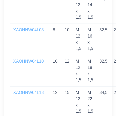
12
14
x
x
1,5
1,5
XAOHNW04L08
8
10
M
M
32,5
2
12
16
x
x
1,5
1,5
XAOHNW04L10
10
12
M
M
32,5
2
12
18
x
x
1,5
1,5
XAOHNW04L13
12
15
M
M
34,5
2
12
22
x
x
1,5
1,5