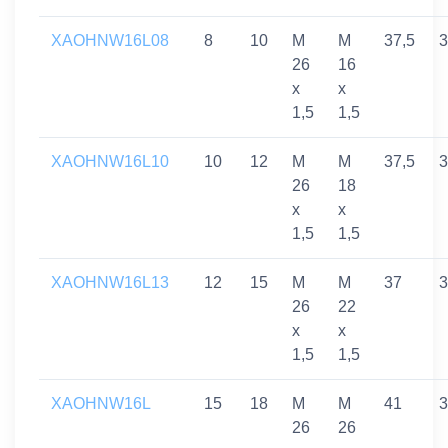
XAOHNW16L08
8
10
M
M
37,5
3
26
16
x
x
1,5
1,5
XAOHNW16L10
10
12
M
M
37,5
3
26
18
x
x
1,5
1,5
XAOHNW16L13
12
15
M
M
37
3
26
22
x
x
1,5
1,5
XAOHNW16L
15
18
M
M
41
3
26
26