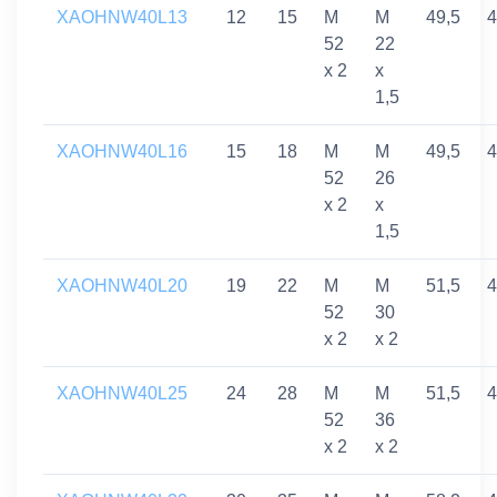
XAOHNW40L13
12
15
M
M
49,5
4
52
22
x 2
x
1,5
XAOHNW40L16
15
18
M
M
49,5
4
52
26
x 2
x
1,5
XAOHNW40L20
19
22
M
M
51,5
4
52
30
x 2
x 2
XAOHNW40L25
24
28
M
M
51,5
4
52
36
x 2
x 2