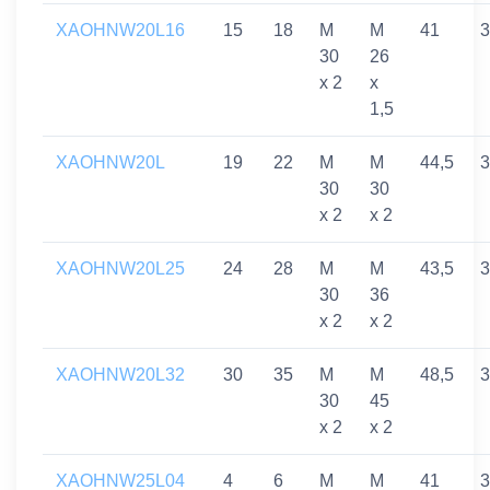
XAOHNW20L16
15
18
M
M
41
3
30
26
x 2
x
1,5
XAOHNW20L
19
22
M
M
44,5
3
30
30
x 2
x 2
XAOHNW20L25
24
28
M
M
43,5
3
30
36
x 2
x 2
XAOHNW20L32
30
35
M
M
48,5
3
30
45
x 2
x 2
XAOHNW25L04
4
6
M
M
41
3