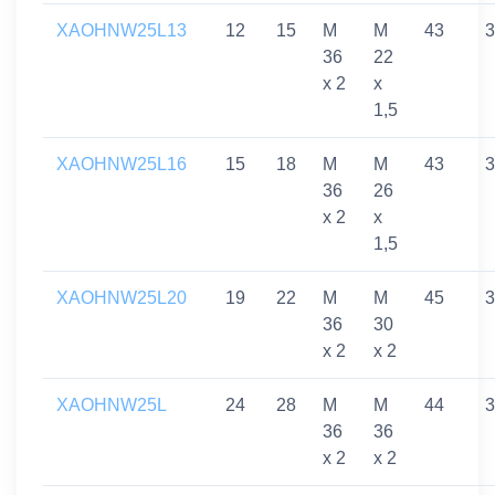
XAOHNW25L13
12
15
M
M
43
3
36
22
x 2
x
1,5
XAOHNW25L16
15
18
M
M
43
3
36
26
x 2
x
1,5
XAOHNW25L20
19
22
M
M
45
3
36
30
x 2
x 2
XAOHNW25L
24
28
M
M
44
3
36
36
x 2
x 2