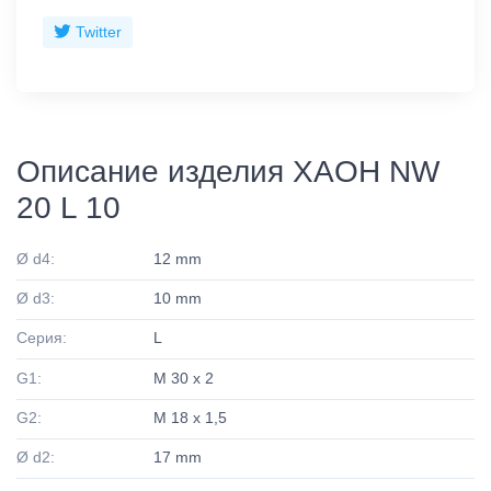
Twitter
Описание изделия XAOH NW
20 L 10
Ø d4:
12 mm
Ø d3:
10 mm
Серия:
L
G1:
M 30 x 2
G2:
M 18 x 1,5
Ø d2:
17 mm