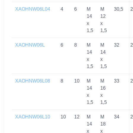
XAOHNW06L04
4
6
M
M
30,5
2
14
12
x
x
1,5
1,5
XAOHNW06L
6
8
M
M
32
2
14
14
x
x
1,5
1,5
XAOHNW06L08
8
10
M
M
33
2
14
16
x
x
1,5
1,5
XAOHNW06L10
10
12
M
M
34
2
14
18
x
x