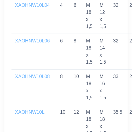
XAOHNW10L04
4
6
M
M
32
2
18
12
x
x
1,5
1,5
XAOHNW10L06
6
8
M
M
32
2
18
14
x
x
1,5
1,5
XAOHNW10L08
8
10
M
M
33
2
18
16
x
x
1,5
1,5
XAOHNW10L
10
12
M
M
35,5
2
18
18
x
x