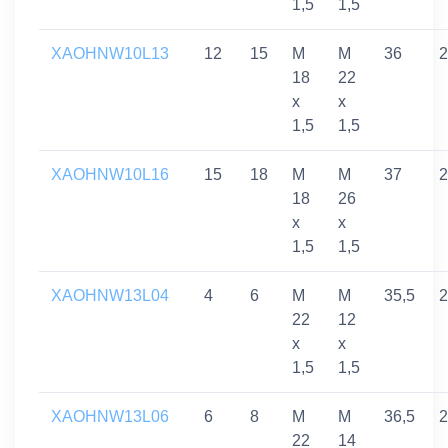
1,5
1,5
XAOHNW10L13
12
15
M
M
36
2
18
22
x
x
1,5
1,5
XAOHNW10L16
15
18
M
M
37
2
18
26
x
x
1,5
1,5
XAOHNW13L04
4
6
M
M
35,5
2
22
12
x
x
1,5
1,5
XAOHNW13L06
6
8
M
M
36,5
2
22
14