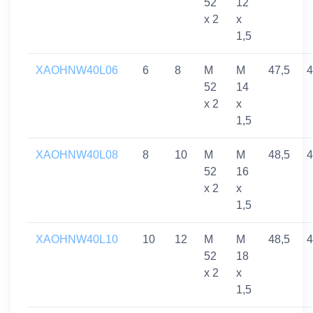
52
12
x 2
x
1,5
XAOHNW40L06
6
8
M
M
47,5
4
52
14
x 2
x
1,5
XAOHNW40L08
8
10
M
M
48,5
4
52
16
x 2
x
1,5
XAOHNW40L10
10
12
M
M
48,5
4
52
18
x 2
x
1,5