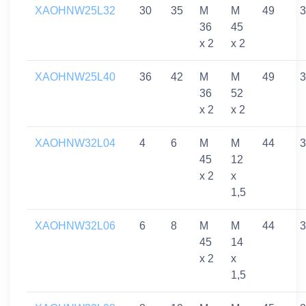
XAOHNW25L32
30
35
M
M
49
3
36
45
x 2
x 2
XAOHNW25L40
36
42
M
M
49
3
36
52
x 2
x 2
XAOHNW32L04
4
6
M
M
44
3
45
12
x 2
x
1,5
XAOHNW32L06
6
8
M
M
44
3
45
14
x 2
x
1,5