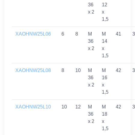
36
12
x 2
x
1,5
XAOHNW25L06
6
8
M
M
41
3
36
14
x 2
x
1,5
XAOHNW25L08
8
10
M
M
42
3
36
16
x 2
x
1,5
XAOHNW25L10
10
12
M
M
42
3
36
18
x 2
x
1,5