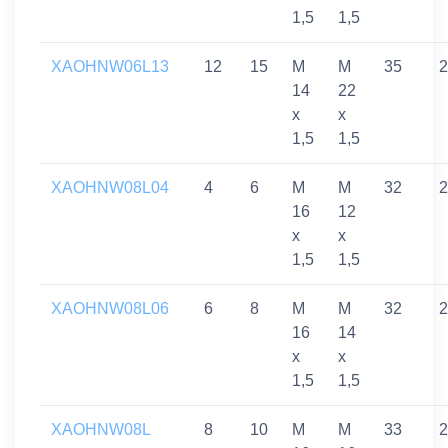
1,5
1,5
XAOHNW06L13
12
15
M
M
35
2
14
22
x
x
1,5
1,5
XAOHNW08L04
4
6
M
M
32
2
16
12
x
x
1,5
1,5
XAOHNW08L06
6
8
M
M
32
2
16
14
x
x
1,5
1,5
XAOHNW08L
8
10
M
M
33
2