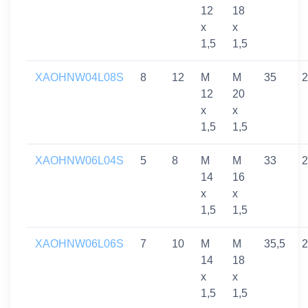
12
18
x
x
1,5
1,5
XAOHNW04L08S
8
12
M
M
35
2
12
20
x
x
1,5
1,5
XAOHNW06L04S
5
8
M
M
33
2
14
16
x
x
1,5
1,5
XAOHNW06L06S
7
10
M
M
35,5
2
14
18
x
x
1,5
1,5