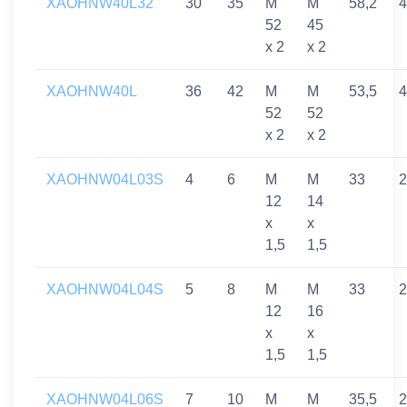
XAOHNW40L32
30
35
M
M
58,2
4
52
45
x 2
x 2
XAOHNW40L
36
42
M
M
53,5
4
52
52
x 2
x 2
XAOHNW04L03S
4
6
M
M
33
2
12
14
x
x
1,5
1,5
XAOHNW04L04S
5
8
M
M
33
2
12
16
x
x
1,5
1,5
XAOHNW04L06S
7
10
M
M
35,5
2