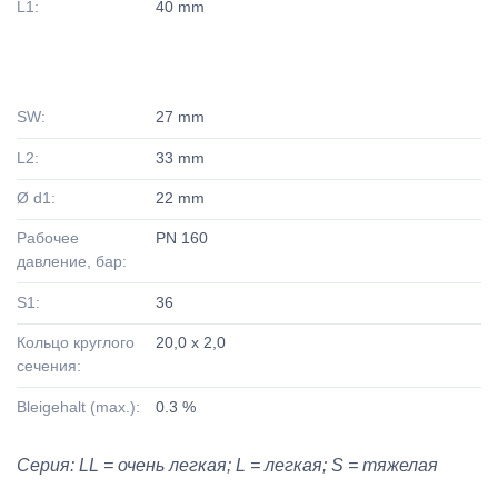
L1:
40 mm
SW:
27 mm
L2:
33 mm
Ø d1:
22 mm
Рабочее
PN 160
давление, бар:
S1:
36
Кольцо круглого
20,0 x 2,0
сечения:
Bleigehalt (max.):
0.3 %
Серия: LL = очень легкая; L = легкая; S = тяжелая