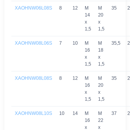
XAOHNW06L08S
8
12
M
M
35
2
14
20
x
x
1,5
1,5
XAOHNW08L06S
7
10
M
M
35,5
2
16
18
x
x
1,5
1,5
XAOHNW08L08S
8
12
M
M
35
2
16
20
x
x
1,5
1,5
XAOHNW08L10S
10
14
M
M
37
2
16
22
x
x