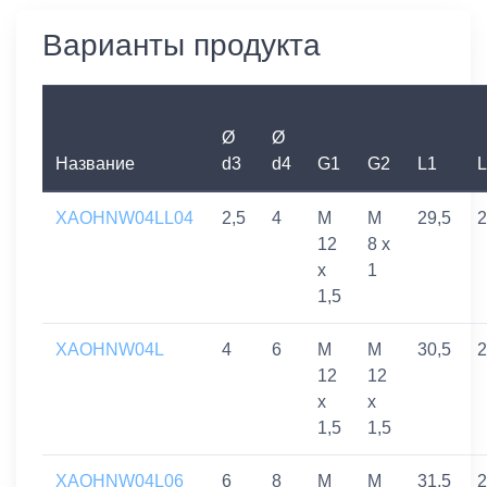
Варианты продукта
Ø
Ø
Название
d3
d4
G1
G2
L1
L
XAOHNW04LL04
2,5
4
M
M
29,5
2
12
8 x
x
1
1,5
XAOHNW04L
4
6
M
M
30,5
2
12
12
x
x
1,5
1,5
XAOHNW04L06
6
8
M
M
31,5
2