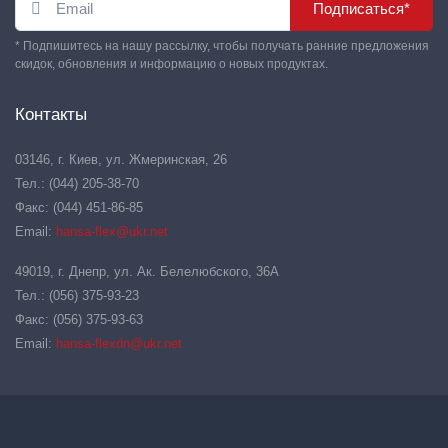
Подписаться*
* Подпишитесь на нашу рассылку, чтобы получать ранние предложения
скидок, обновления и информацию о новых продуктах.
Контакты
03146, г. Киев, ул. Жмеринская, 26
Тел.: (044) 205-38-70
Факс: (044) 451-86-85
Email:
hansa-flex@ukr.net
49019, г. Днепр, ул. Ак. Белелюбского, 36А
Тел.: (056) 375-93-23
Факс: (056) 375-93-63
Email:
hansa-flexdn@ukr.net