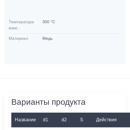
Температура
300 °C
макс.:
Материал:
Медь
Варианты продукта
Название
d1
d2
S
Действия