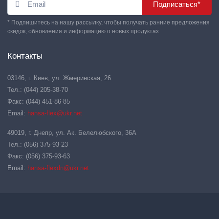
Подписаться*
* Подпишитесь на нашу рассылку, чтобы получать ранние предложения
скидок, обновления и информацию о новых продуктах.
Контакты
03146, г. Киев, ул. Жмеринская, 26
Тел.: (044) 205-38-70
Факс: (044) 451-86-85
Email:
hansa-flex@ukr.net
49019, г. Днепр, ул. Ак. Белелюбского, 36А
Тел.: (056) 375-93-23
Факс: (056) 375-93-63
Email:
hansa-flexdn@ukr.net