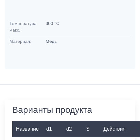
Температура
300 °C
макс.:
Материал:
Медь
Варианты продукта
Название
d1
d2
S
Действия