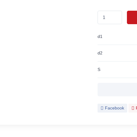
d1
d2
S
Facebook