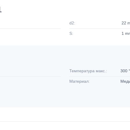
1
d2:
22 
S:
1 m
Температура макс.:
300 
Материал:
Мед