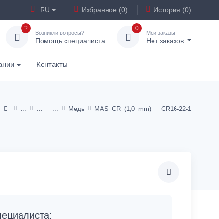
RU
Избранное (0)
История (0)
?
0
Возникли вопросы?
Мои заказы
Помощь специалиста
Нет заказов
ании
Контакты
Медь
MAS_CR_(1,0_mm)
CR16-22-1
ециалиста: