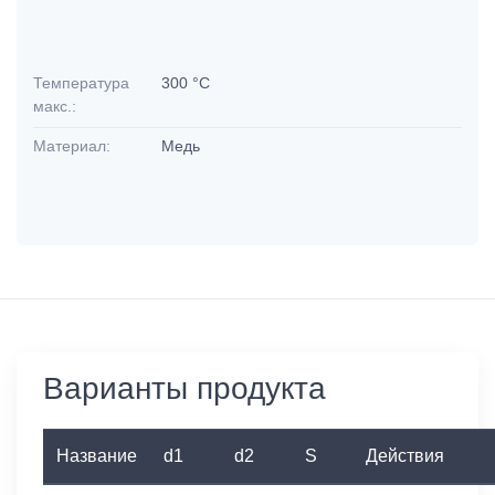
Температура
300 °C
макс.:
Материал:
Медь
Варианты продукта
Название
d1
d2
S
Действия