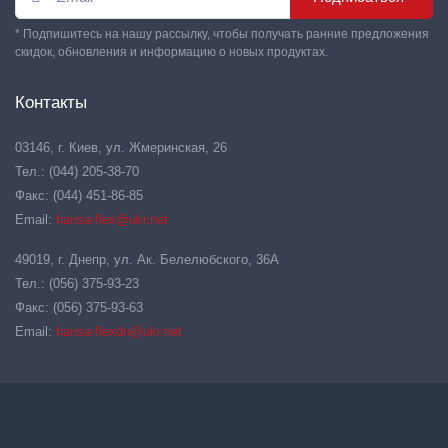
* Подпишитесь на нашу рассылку, чтобы получать ранние предложения
скидок, обновления и информацию о новых продуктах.
Контакты
03146, г. Киев, ул. Жмеринская, 26
Тел.: (044) 205-38-70
Факс: (044) 451-86-85
Email:
hansa-flex@ukr.net
49019, г. Днепр, ул. Ак. Белелюбского, 36А
Тел.: (056) 375-93-23
Факс: (056) 375-93-63
Email:
hansa-flexdn@ukr.net