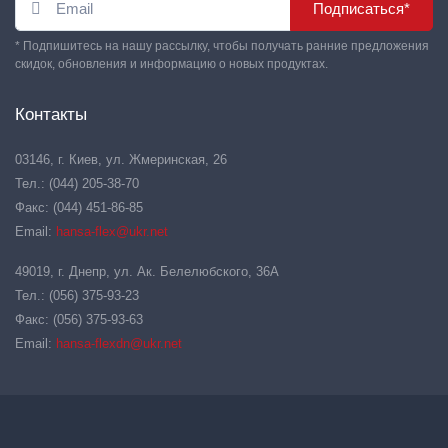
Подписаться*
* Подпишитесь на нашу рассылку, чтобы получать ранние предложения
скидок, обновления и информацию о новых продуктах.
Контакты
03146, г. Киев, ул. Жмеринская, 26
Тел.: (044) 205-38-70
Факс: (044) 451-86-85
Email:
hansa-flex@ukr.net
49019, г. Днепр, ул. Ак. Белелюбского, 36А
Тел.: (056) 375-93-23
Факс: (056) 375-93-63
Email:
hansa-flexdn@ukr.net