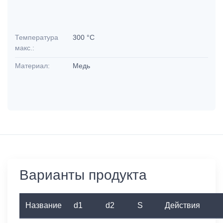
Температура
300 °C
макс.:
Материал:
Медь
Варианты продукта
Название
d1
d2
S
Действия