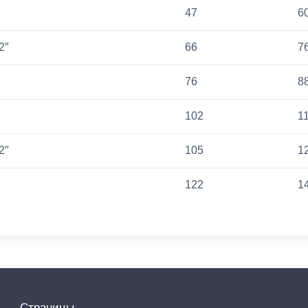
47
6
2″
66
7
76
8
102
1
2″
105
1
122
1
Страницы