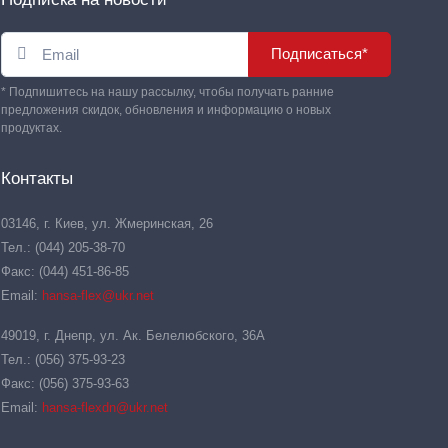
Подписаться*
* Подпишитесь на нашу рассылку, чтобы получать ранние
предложения скидок, обновления и информацию о новых
продуктах.
Контакты
03146, г. Киев, ул. Жмеринская, 26
Тел.: (044) 205-38-70
Факс: (044) 451-86-85
Email:
hansa-flex@ukr.net
49019, г. Днепр, ул. Ак. Белелюбского, 36А
Тел.: (056) 375-93-23
Факс: (056) 375-93-63
Email:
hansa-flexdn@ukr.net