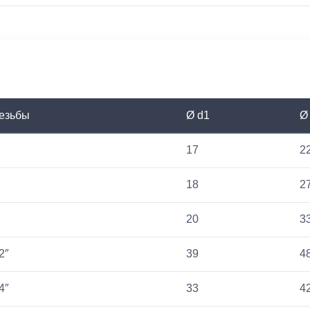
езьбы
Ø d1
Ø
17
2
18
2
20
3
2″
39
4
4″
33
4