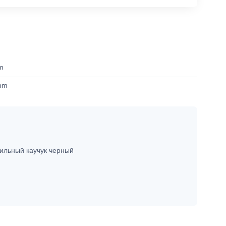
m
mm
ильный каучук черный