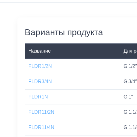
Варианты продукта
Название
Для р
FLDR1/2N
G 1/2″
FLDR3/4N
G 3/4″
FLDR1N
G 1″
FLDR11/2N
G 1.1/
FLDR11/4N
G 1.1/