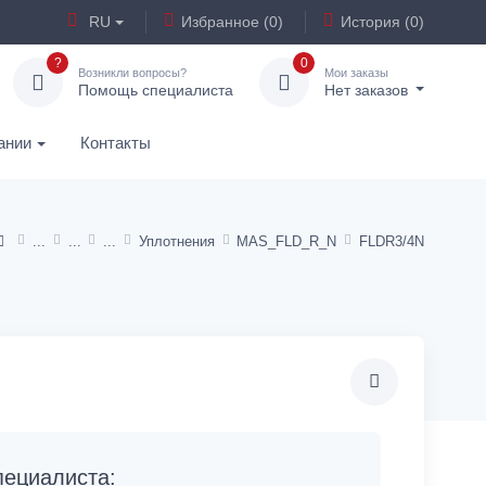
RU
Избранное (0)
История (0)
?
0
Возникли вопросы?
Мои заказы
Помощь специалиста
Нет заказов
ании
Контакты
Уплотнения
MAS_FLD_R_N
FLDR3/4N
ециалиста: