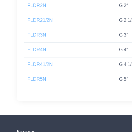
FLDR2N
G 2″
FLDR21/2N
G 2.1/
FLDR3N
G 3″
FLDR4N
G 4″
FLDR41/2N
G 4.1/
FLDR5N
G 5″
Каталог