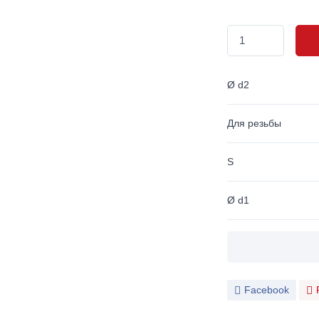
Ø d2
Для резьбы
S
Ø d1
Facebook