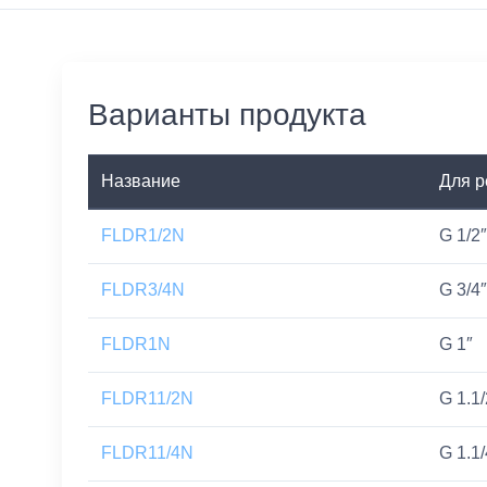
Варианты продукта
Название
Для р
FLDR1/2N
G 1/2″
FLDR3/4N
G 3/4″
FLDR1N
G 1″
FLDR11/2N
G 1.1/
FLDR11/4N
G 1.1/