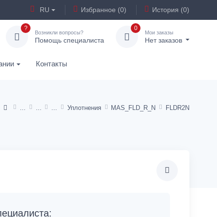
RU
Избранное (0)
История (0)
?
0
Возникли вопросы?
Мои заказы
Помощь специалиста
Нет заказов
ании
Контакты
Уплотнения
MAS_FLD_R_N
FLDR2N
ециалиста: