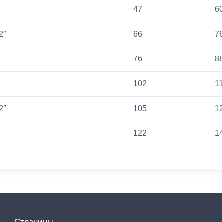
47
6
2″
66
7
76
8
102
1
2″
105
1
122
1
Страницы