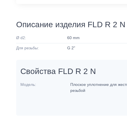
Описание изделия FLD R 2 N
Ø d2:
60 mm
Для резьбы:
G 2"
Свойства FLD R 2 N
Модель:
Плоское уплотнение для жест
резьбой