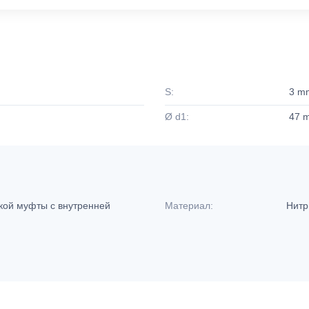
S:
3 m
Ø d1:
47 
кой муфты с внутренней
Материал:
Нитр