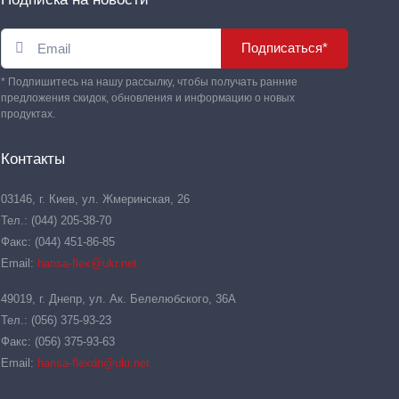
Подписаться*
* Подпишитесь на нашу рассылку, чтобы получать ранние
предложения скидок, обновления и информацию о новых
продуктах.
Контакты
03146, г. Киев, ул. Жмеринская, 26
Тел.: (044) 205-38-70
Факс: (044) 451-86-85
Email:
hansa-flex@ukr.net
49019, г. Днепр, ул. Ак. Белелюбского, 36А
Тел.: (056) 375-93-23
Факс: (056) 375-93-63
Email:
hansa-flexdn@ukr.net