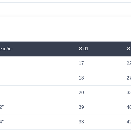
езьбы
Ø d1
Ø
17
2
18
2
20
3
2″
39
4
4″
33
4