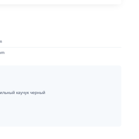
m
mm
ильный каучук черный