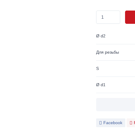
Ø d2
Для резьбы
S
Ø d1
Facebook