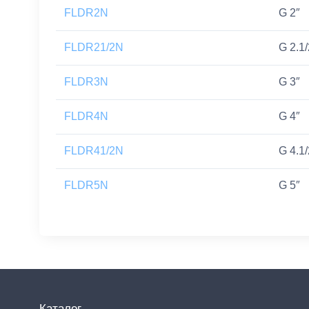
FLDR2N
G 2″
FLDR21/2N
G 2.1/
FLDR3N
G 3″
FLDR4N
G 4″
FLDR41/2N
G 4.1/
FLDR5N
G 5″
Каталог