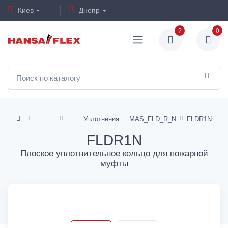
Киев
Днепр
?
0
Уплотнения
MAS_FLD_R_N
FLDR1N
FLDR1N
Плоское уплотнительное кольцо для пожарной
муфты