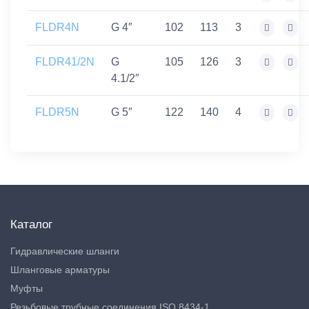
FLDR4N
G 4″
102
113
3
FLDR41/2N
G
105
126
3
4.1/2″
FLDR5N
G 5″
122
140
4
Каталог
Гидравлические шланги
Шланговые арматуры
Муфты
Резьбовые трубные соединения ISO 8434-1