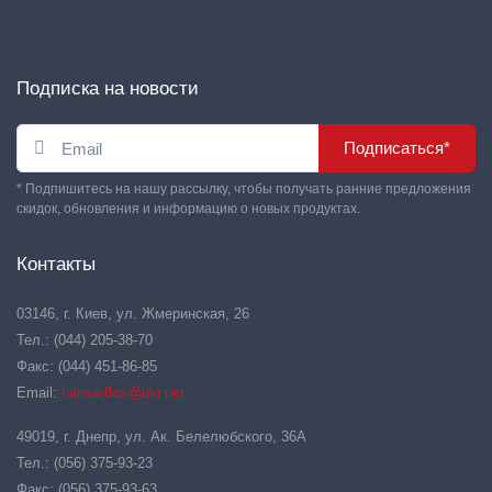
Подписка на новости
Подписаться*
* Подпишитесь на нашу рассылку, чтобы получать ранние предложения
скидок, обновления и информацию о новых продуктах.
Контакты
03146, г. Киев, ул. Жмеринская, 26
Тел.: (044) 205-38-70
Факс: (044) 451-86-85
Email:
hansa-flex@ukr.net
49019, г. Днепр, ул. Ак. Белелюбского, 36А
Тел.: (056) 375-93-23
Факс: (056) 375-93-63