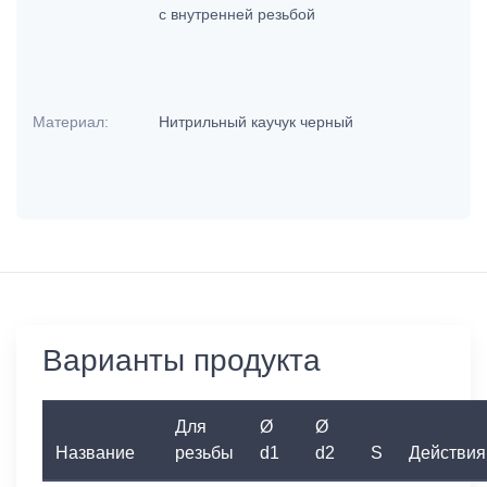
с внутренней резьбой
Материал:
Нитрильный каучук черный
Варианты продукта
Для
Ø
Ø
Название
резьбы
d1
d2
S
Действия