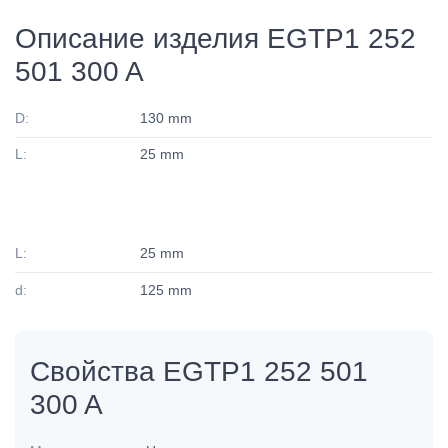
Описание изделия EGTP1 252
501 300 A
D:
130 mm
L:
25 mm
L:
25 mm
d:
125 mm
Свойства EGTP1 252 501
300 A