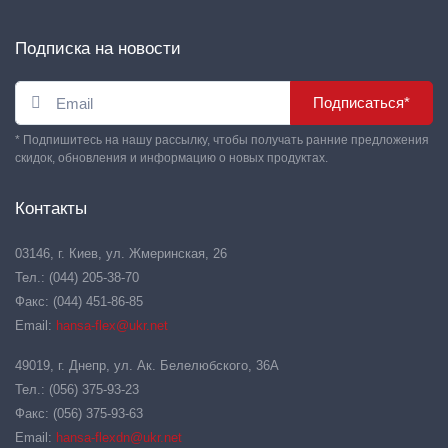
Подписка на новости
Подписаться*
* Подпишитесь на нашу рассылку, чтобы получать ранние предложения
скидок, обновления и информацию о новых продуктах.
Контакты
03146, г. Киев, ул. Жмеринская, 26
Тел.: (044) 205-38-70
Факс: (044) 451-86-85
Email:
hansa-flex@ukr.net
49019, г. Днепр, ул. Ак. Белелюбского, 36А
Тел.: (056) 375-93-23
Факс: (056) 375-93-63
Email:
hansa-flexdn@ukr.net