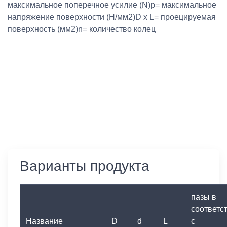
максимальное поперечное усилие (N)p= максимальное
напряжение поверхности (Н/мм2)D x L= проецируемая
поверхность (мм2)n= количество колец
Варианты продукта
пазы в
соответс
Название
D
d
L
с