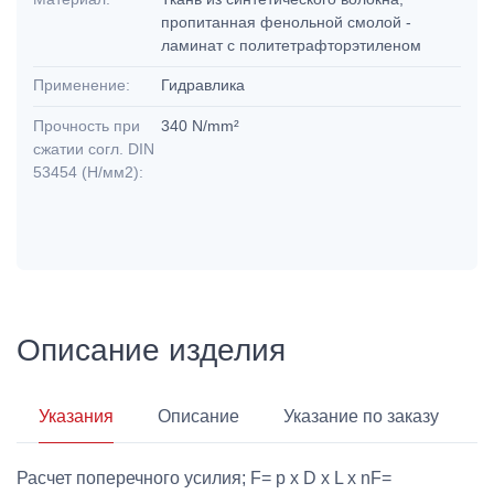
пропитанная фенольной смолой -
ламинат с политетрафторэтиленом
Применение:
Гидравлика
Прочность при
340 N/mm²
сжатии согл. DIN
53454 (Н/мм2):
Описание изделия
Указания
Описание
Указание по заказу
Расчет поперечного усилия; F= p x D x L x nF=