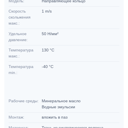
Модель:
Направляющее кольцо
Скорость
1 m/s
скольжения
макс.:
Удельное
50 Н/мм²
давление:
Температура
130 °C
макс.:
Температура
-40 °C
min.:
Рабочие среды:
Минеральное масло
Водные эмульсии
Монтаж:
вложить в паз
Материал:
Ткань из синтетического волокна,