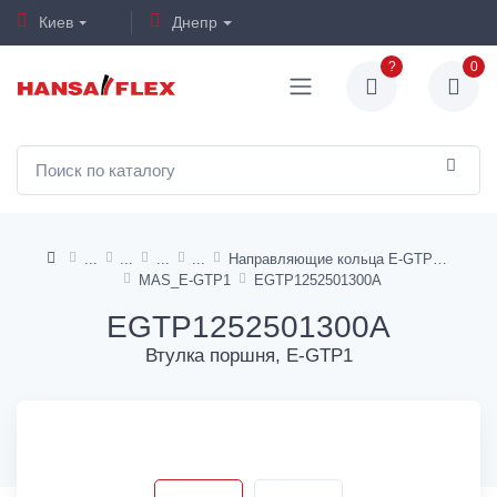
Киев
Днепр
?
0
Направляющие кольца E-GTP1, I-GTP1
MAS_E-GTP1
EGTP1252501300A
EGTP1252501300A
Втулка поршня, E-GTP1