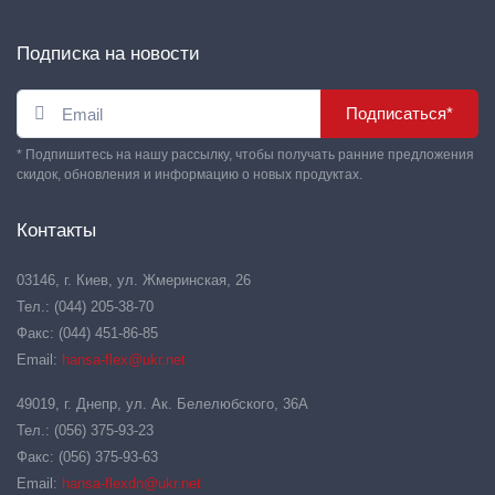
Подписка на новости
Подписаться*
* Подпишитесь на нашу рассылку, чтобы получать ранние предложения
скидок, обновления и информацию о новых продуктах.
Контакты
03146, г. Киев, ул. Жмеринская, 26
Тел.: (044) 205-38-70
Факс: (044) 451-86-85
Email:
hansa-flex@ukr.net
49019, г. Днепр, ул. Ак. Белелюбского, 36А
Тел.: (056) 375-93-23
Факс: (056) 375-93-63
Email:
hansa-flexdn@ukr.net