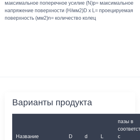
максимальное поперечное усилие (N)p= максимальное
напряжение поверхности (Н/мм2)D x L= проецируемая
поверхность (мм2)n= количество колец
Варианты продукта
пазы в
соответс
Название
D
d
L
с