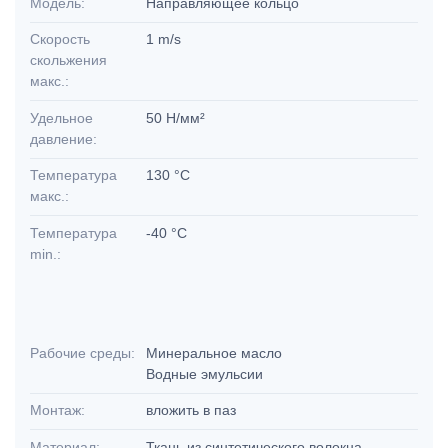
Модель:
Направляющее кольцо
Скорость
1 m/s
скольжения
макс.:
Удельное
50 Н/мм²
давление:
Температура
130 °C
макс.:
Температура
-40 °C
min.:
Рабочие среды:
Минеральное масло
Водные эмульсии
Монтаж:
вложить в паз
Материал:
Ткань из синтетического волокна,