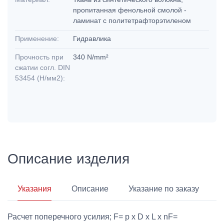
пропитанная фенольной смолой -
ламинат с политетрафторэтиленом
Применение:
Гидравлика
Прочность при
340 N/mm²
сжатии согл. DIN
53454 (Н/мм2):
Описание изделия
Указания
Описание
Указание по заказу
Расчет поперечного усилия; F= p x D x L x nF=