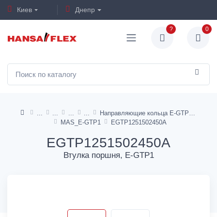
Киев
Днепр
?
0
Направляющие кольца E-GTP1, I-GTP1
MAS_E-GTP1
EGTP1251502450A
EGTP1251502450A
Втулка поршня, E-GTP1