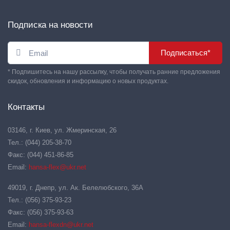
Подписка на новости
Подписаться*
* Подпишитесь на нашу рассылку, чтобы получать ранние предложения
скидок, обновления и информацию о новых продуктах.
Контакты
03146, г. Киев, ул. Жмеринская, 26
Тел.: (044) 205-38-70
Факс: (044) 451-86-85
Email:
hansa-flex@ukr.net
49019, г. Днепр, ул. Ак. Белелюбского, 36А
Тел.: (056) 375-93-23
Факс: (056) 375-93-63
Email:
hansa-flexdn@ukr.net