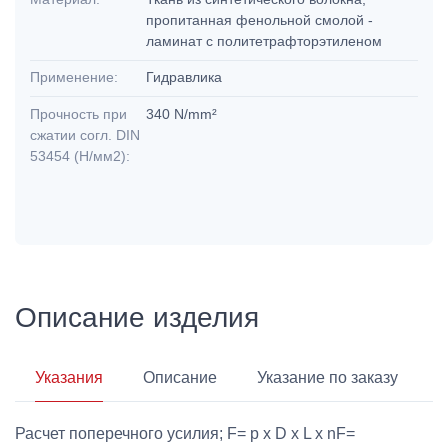
пропитанная фенольной смолой -
ламинат с политетрафторэтиленом
Применение:
Гидравлика
Прочность при
340 N/mm²
сжатии согл. DIN
53454 (Н/мм2):
Описание изделия
Указания
Описание
Указание по заказу
Расчет поперечного усилия; F= p x D x L x nF=