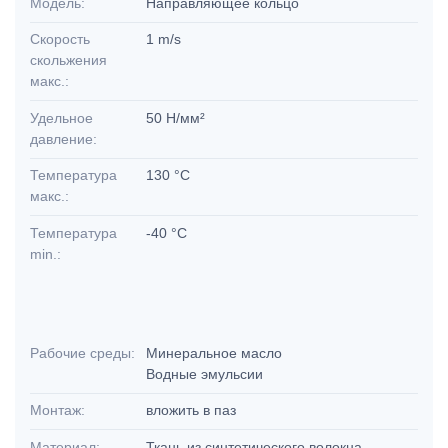
Модель:
Направляющее кольцо
Скорость
1 m/s
скольжения
макс.:
Удельное
50 Н/мм²
давление:
Температура
130 °C
макс.:
Температура
-40 °C
min.:
Рабочие среды:
Минеральное масло
Водные эмульсии
Монтаж:
вложить в паз
Материал:
Ткань из синтетического волокна,