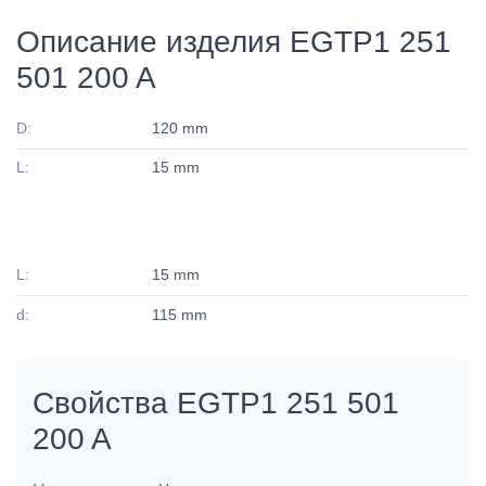
Описание изделия EGTP1 251
501 200 A
D:
120 mm
L:
15 mm
L:
15 mm
d:
115 mm
Свойства EGTP1 251 501
200 A