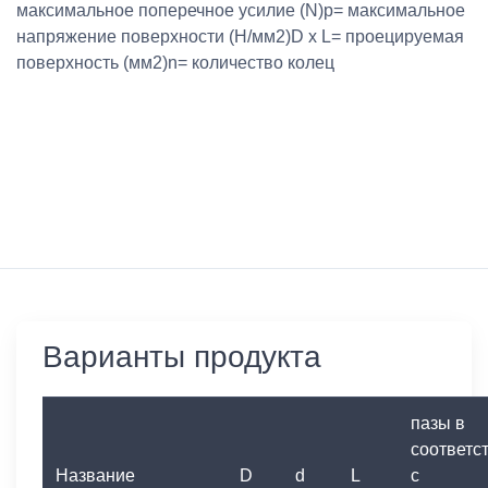
максимальное поперечное усилие (N)p= максимальное
напряжение поверхности (Н/мм2)D x L= проецируемая
поверхность (мм2)n= количество колец
Варианты продукта
пазы в
соответс
Название
D
d
L
с