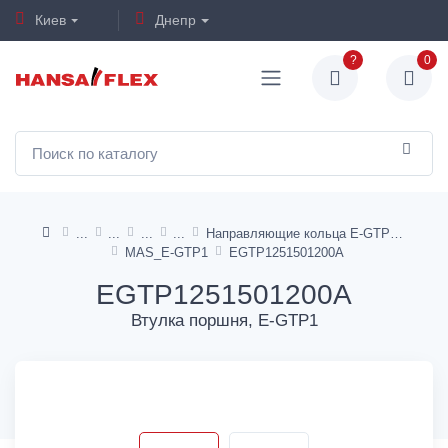
Киев
Днепр
?
0
Направляющие кольца E-GTP1, I-GTP1
MAS_E-GTP1
EGTP1251501200A
EGTP1251501200A
Втулка поршня, E-GTP1