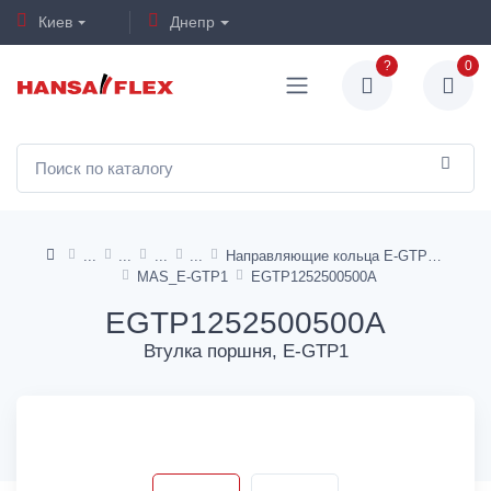
Киев
Днепр
?
0
Направляющие кольца E-GTP1, I-GTP1
MAS_E-GTP1
EGTP1252500500A
EGTP1252500500A
Втулка поршня, E-GTP1