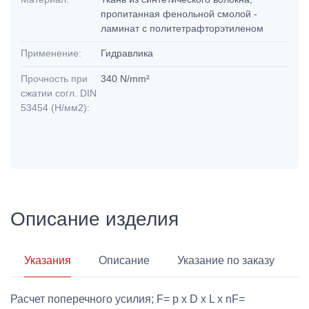
пропитанная фенольной смолой -
ламинат с политетрафторэтиленом
Применение:
Гидравлика
Прочность при
340 N/mm²
сжатии согл. DIN
53454 (Н/мм2):
Описание изделия
Указания
Описание
Указание по заказу
Расчет поперечного усилия; F= p x D x L x nF=