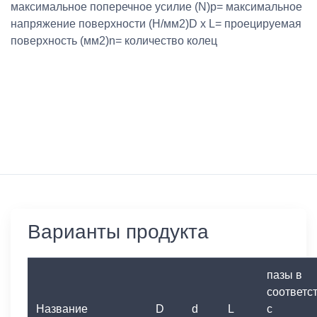
максимальное поперечное усилие (N)p= максимальное
напряжение поверхности (Н/мм2)D x L= проецируемая
поверхность (мм2)n= количество колец
Варианты продукта
пазы в
соответс
Название
D
d
L
с