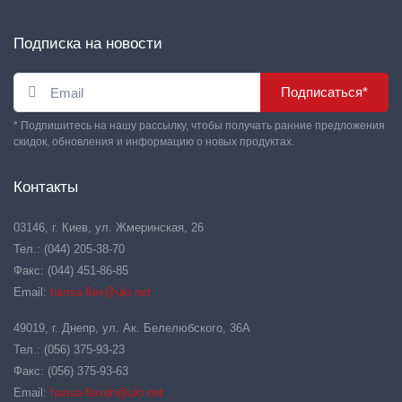
Подписка на новости
Подписаться*
* Подпишитесь на нашу рассылку, чтобы получать ранние предложения
скидок, обновления и информацию о новых продуктах.
Контакты
03146, г. Киев, ул. Жмеринская, 26
Тел.: (044) 205-38-70
Факс: (044) 451-86-85
Email:
hansa-flex@ukr.net
49019, г. Днепр, ул. Ак. Белелюбского, 36А
Тел.: (056) 375-93-23
Факс: (056) 375-93-63
Email:
hansa-flexdn@ukr.net