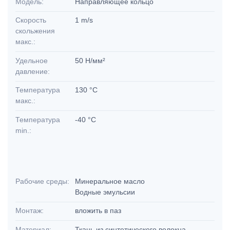
Модель:
Направляющее кольцо
Скорость
1 m/s
скольжения
макс.:
Удельное
50 Н/мм²
давление:
Температура
130 °C
макс.:
Температура
-40 °C
min.:
Рабочие среды:
Минеральное масло
Водные эмульсии
Монтаж:
вложить в паз
Материал:
Ткань из синтетического волокна,