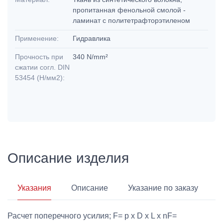
пропитанная фенольной смолой -
ламинат с политетрафторэтиленом
Применение:
Гидравлика
Прочность при
340 N/mm²
сжатии согл. DIN
53454 (Н/мм2):
Описание изделия
Указания
Описание
Указание по заказу
Расчет поперечного усилия; F= p x D x L x nF=