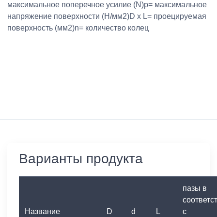
максимальное поперечное усилие (N)p= максимальное
напряжение поверхности (Н/мм2)D x L= проецируемая
поверхность (мм2)n= количество колец
Варианты продукта
пазы в
соответс
Название
D
d
L
с