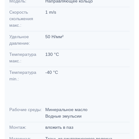
Модель:
Направляющее кольцо
Скорость
1 m/s
скольжения
макс.:
Удельное
50 Н/мм²
давление:
Температура
130 °C
макс.:
Температура
-40 °C
min.:
Рабочие среды:
Минеральное масло
Водные эмульсии
Монтаж:
вложить в паз
Материал:
Ткань из синтетического волокна,