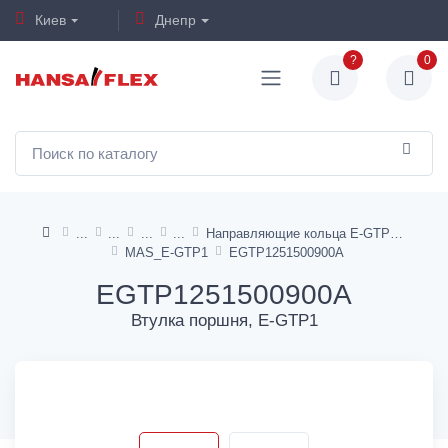
Киев
Днепр
?
0
Направляющие кольца E-GTP1, I-GTP1
MAS_E-GTP1
EGTP1251500900A
EGTP1251500900A
Втулка поршня, E-GTP1