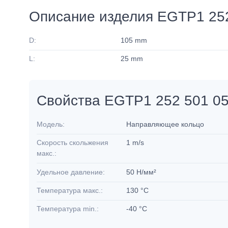
Описание изделия EGTP1 252
D:
105 mm
L:
25 mm
Свойства EGTP1 252 501 05
Модель:
Направляющее кольцо
Скорость скольжения
1 m/s
макс.:
Удельное давление:
50 Н/мм²
Температура макс.:
130 °C
Температура min.:
-40 °C