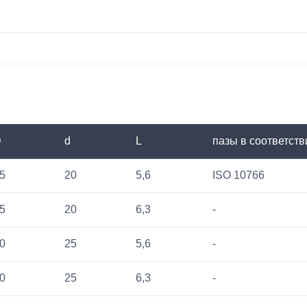
D
d
L
пазы в соответств
5
20
5,6
ISO 10766
5
20
6,3
-
0
25
5,6
-
0
25
6,3
-