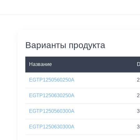
Варианты продукта
Название
EGTP1250560250A
2
EGTP1250630250A
2
EGTP1250560300A
3
EGTP1250630300A
3