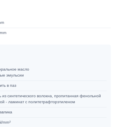
mm
 mm
ральное масло
ые эмульсии
ить в паз
ь из синтетического волокна, пропитанная фенольной
ой - ламинат с политетрафторэтиленом
авлика
N/mm²