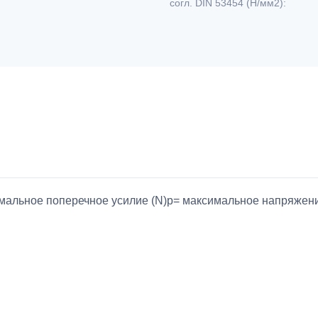
согл. DIN 53454 (Н/мм2):
ксимальное поперечное усилие (N)p= максимальное напряже