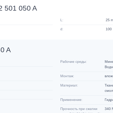
 501 050 A
L:
25 
d:
100
0 A
Рабочие среды:
Мине
Водн
Монтаж:
влож
Материал:
Ткан
смол
Применение:
Гидр
Прочность при сжатии
340 