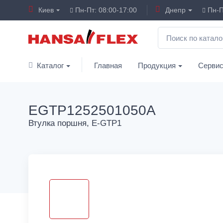
Киев
Пн-Пт: 08:00-17:00
Днепр
Пн-П
Каталог
Главная
Продукция
Серви
EGTP1252501050A
Втулка поршня, E-GTP1