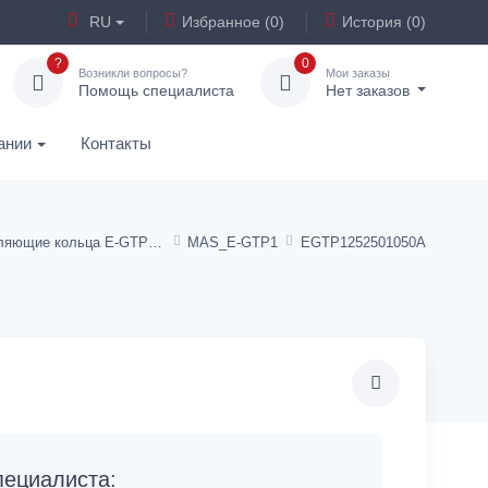
RU
Избранное (0)
История (0)
?
0
Возникли вопросы?
Мои заказы
Помощь специалиста
Нет заказов
ании
Контакты
Направляющие кольца E-GTP1, I-GTP1
MAS_E-GTP1
EGTP1252501050A
ециалиста: