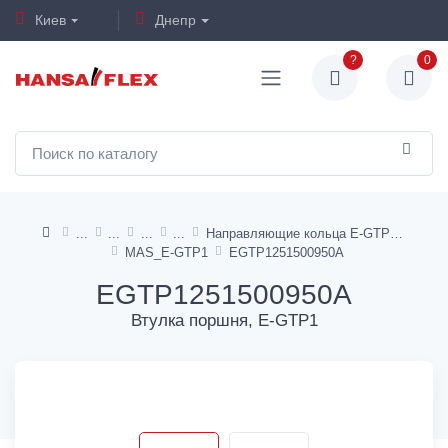
Киев
Днепр
?
0
Направляющие кольца E-GTP1, I-GTP1
MAS_E-GTP1
EGTP1251500950A
EGTP1251500950A
Втулка поршня, E-GTP1