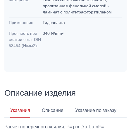
пропитанная фенольной смолой -
ламинат с политетрафторэтиленом
Применение:
Гидравлика
Прочность при
340 N/mm²
сжатии согл. DIN
53454 (Н/мм2):
Описание изделия
Указания
Описание
Указание по заказу
Расчет поперечного усилия; F= p x D x L x nF=