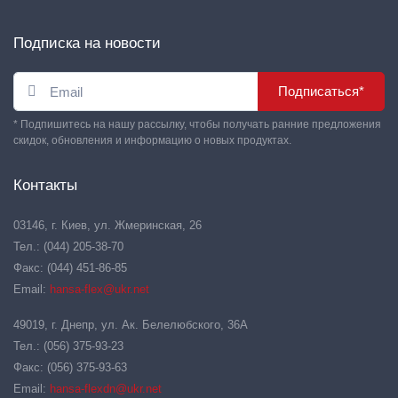
Подписка на новости
Подписаться*
* Подпишитесь на нашу рассылку, чтобы получать ранние предложения
скидок, обновления и информацию о новых продуктах.
Контакты
03146, г. Киев, ул. Жмеринская, 26
Тел.: (044) 205-38-70
Факс: (044) 451-86-85
Email:
hansa-flex@ukr.net
49019, г. Днепр, ул. Ак. Белелюбского, 36А
Тел.: (056) 375-93-23
Факс: (056) 375-93-63
Email:
hansa-flexdn@ukr.net