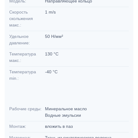
Модель:
Направляющее кольцо
Скорость
1 m/s
скольжения
макс.:
Удельное
50 Н/мм²
давление:
Температура
130 °C
макс.:
Температура
-40 °C
min.:
Рабочие среды:
Минеральное масло
Водные эмульсии
Монтаж:
вложить в паз
Материал:
Ткань из синтетического волокна,