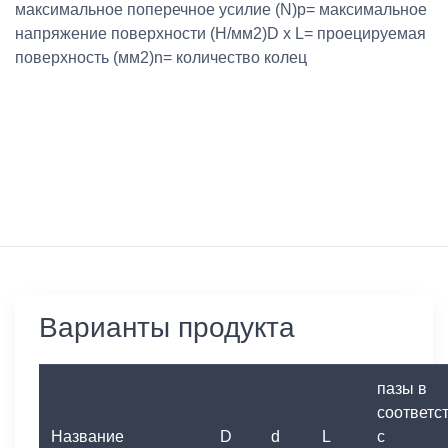
максимальное поперечное усилие (N)p= максимальное
напряжение поверхности (Н/мм2)D x L= проецируемая
поверхность (мм2)n= количество колец
Варианты продукта
пазы в
соответс
Название
D
d
L
с