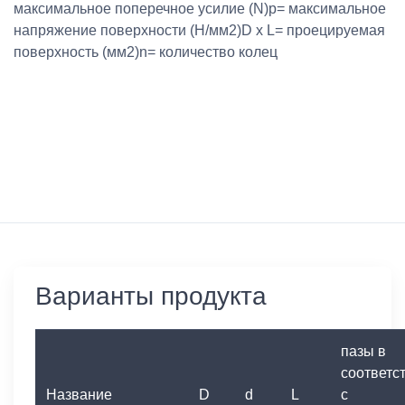
максимальное поперечное усилие (N)p= максимальное
напряжение поверхности (Н/мм2)D x L= проецируемая
поверхность (мм2)n= количество колец
Варианты продукта
пазы в
соответс
Название
D
d
L
с