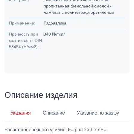
пропитанная фенольной смолой -
ламинат с политетрафторэтиленом
Применение:
Гидравлика
Прочность при
340 N/mm²
сжатии согл. DIN
53454 (Н/мм2):
Описание изделия
Указания
Описание
Указание по заказу
Расчет поперечного усилия; F= p x D x L x nF=