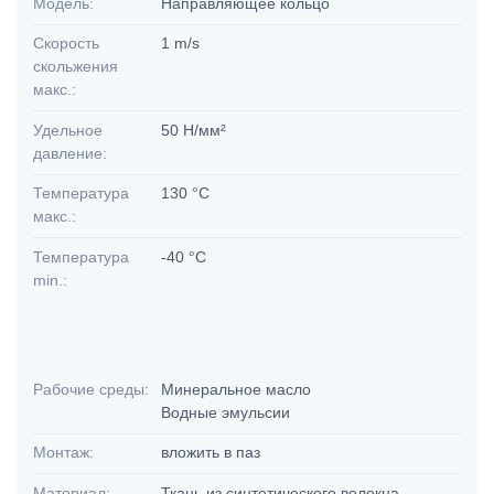
Модель:
Направляющее кольцо
Скорость
1 m/s
скольжения
макс.:
Удельное
50 Н/мм²
давление:
Температура
130 °C
макс.:
Температура
-40 °C
min.:
Рабочие среды:
Минеральное масло
Водные эмульсии
Монтаж:
вложить в паз
Материал:
Ткань из синтетического волокна,