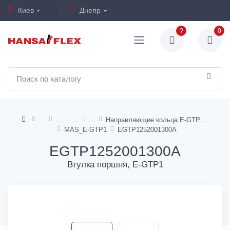
Киев
Днепр
?
0
Направляющие кольца E-GTP1, I-GTP1
MAS_E-GTP1
EGTP1252001300A
EGTP1252001300A
Втулка поршня, E-GTP1