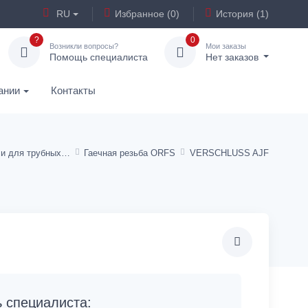
RU
Избранное (0)
История (1)
?
0
Возникли вопросы?
Мои заказы
Помощь специалиста
Нет заказов
ании
Контакты
Концевые детали для трубных переходников
Гаечная резьба ORFS
VERSCHLUSS AJF
специалиста: